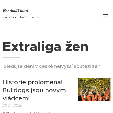
FloorballPlanet
vše z florbalového světa
Extraliga žen
Sledujte dění v české nejvyšší soutěži žen
Historie prolomena!
Bulldogs jsou novým
vládcem!
26.04.2026