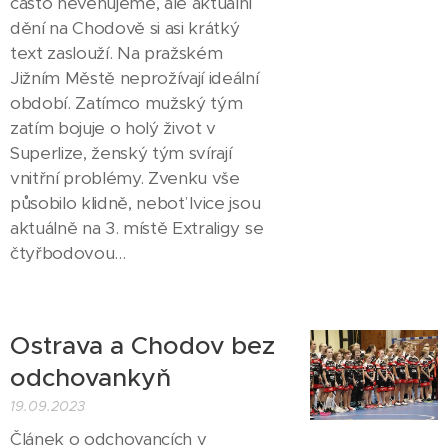
často nevěnujeme, ale aktuální
dění na Chodově si asi krátký
text zaslouží. Na pražském
Jižním Městě neprožívají ideální
období. Zatímco mužský tým
zatím bojuje o holý život v
Superlize, ženský tým svírají
vnitřní problémy. Zvenku vše
působilo klidně, neboť lvice jsou
aktuálně na 3. místě Extraligy se
čtyřbodovou...
Ostrava a Chodov bez
odchovankyň
19.09.2023
Článek o odchovancích v