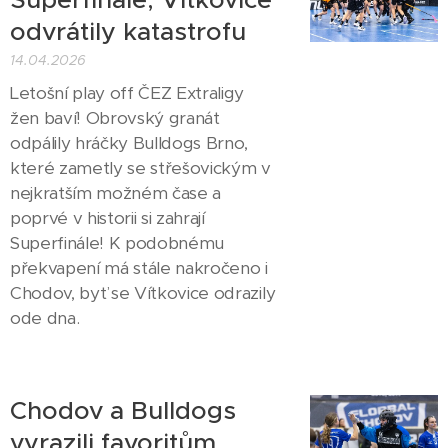
odvrátily katastrofu
14.04.2026
Letošní play off ČEZ Extraligy
žen baví! Obrovský granát
odpálily hráčky Bulldogs Brno,
které zametly se střešovickým v
nejkratším možném čase a
poprvé v historii si zahrají
Superfinále! K podobnému
překvapení má stále nakročeno i
Chodov, byť se Vítkovice odrazily
ode dna.
Chodov a Bulldogs
vyrazili favoritům