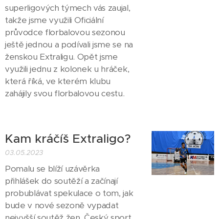
superligových týmech vás zaujal,
takže jsme využili Oficiální
průvodce florbalovou sezonou
ještě jednou a podívali jsme se na
ženskou Extraligu. Opět jsme
využili jednu z kolonek u hráček,
která říká, ve kterém klubu
zahájily svou florbalovou cestu.
Kam kráčíš Extraligo?
03.05.2023
Pomalu se blíží uzávěrka
přihlášek do soutěží a začínají
probublávat spekulace o tom, jak
bude v nové sezoně vypadat
nejvyšší soutěž žen. Český sport