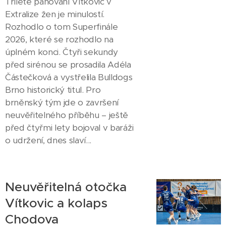
Tříleté panování Vítkovic v
Extralize žen je minulostí.
Rozhodlo o tom Superfinále
2026, které se rozhodlo na
úplném konci. Čtyři sekundy
před sirénou se prosadila Adéla
Částečková a vystřelila Bulldogs
Brno historický titul. Pro
brněnský tým jde o završení
neuvěřitelného příběhu – ještě
před čtyřmi lety bojoval v baráži
o udržení, dnes slaví...
Neuvěřitelná otočka
Vítkovic a kolaps
Chodova