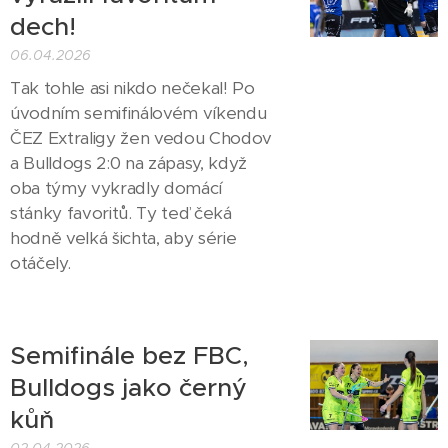
dech!
06.04.2026
Tak tohle asi nikdo nečekal! Po
úvodním semifinálovém víkendu
ČEZ Extraligy žen vedou Chodov
a Bulldogs 2:0 na zápasy, když
oba týmy vykradly domácí
stánky favoritů. Ty teď čeká
hodně velká šichta, aby série
otáčely.
Semifinále bez FBC,
Bulldogs jako černý
kůň