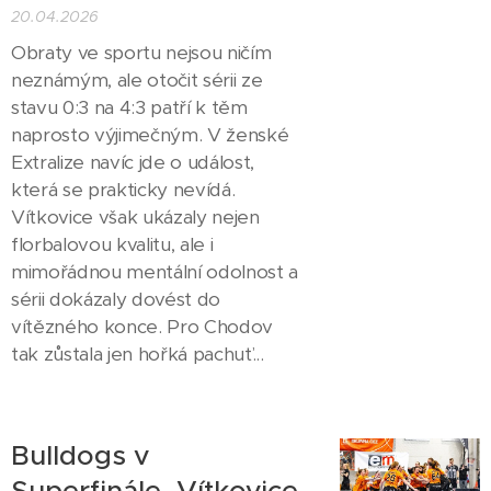
20.04.2026
Obraty ve sportu nejsou ničím
neznámým, ale otočit sérii ze
stavu 0:3 na 4:3 patří k těm
naprosto výjimečným. V ženské
Extralize navíc jde o událost,
která se prakticky nevídá.
Vítkovice však ukázaly nejen
florbalovou kvalitu, ale i
mimořádnou mentální odolnost a
sérii dokázaly dovést do
vítězného konce. Pro Chodov
tak zůstala jen hořká pachuť...
Bulldogs v
Superfinále, Vítkovice