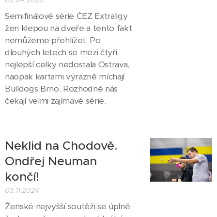
02.04.2026
Semifinálové série ČEZ Extraligy
žen klepou na dveře a tento fakt
nemůžeme přehlížet. Po
dlouhých letech se mezi čtyři
nejlepší celky nedostala Ostrava,
naopak kartami výrazně míchají
Bulldogs Brno. Rozhodně nás
čekají velmi zajímavé série.
Neklid na Chodově.
Ondřej Neuman
končí!
05.11.2024
Ženské nejvyšší soutěži se úplně