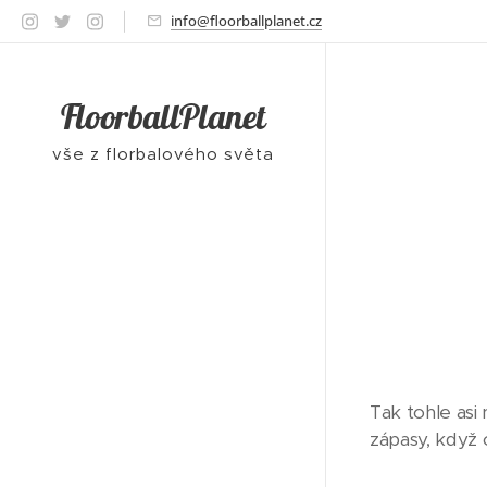
info@floorballplanet.cz
FloorballPlanet
vše z florbalového světa
Tak tohle asi
zápasy, když 