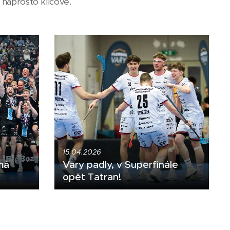
 naprosto klíčové.
15.04.2026
má
Vary padly, v Superfinále
opět Tatran!