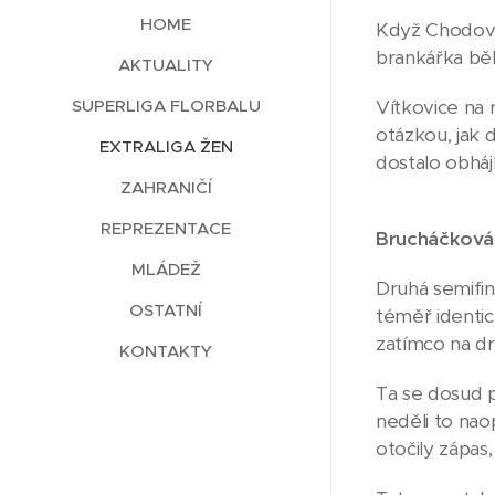
HOME
Když Chodov p
brankářka běh
AKTUALITY
SUPERLIGA FLORBALU
Vítkovice na 
otázkou, jak 
EXTRALIGA ŽEN
dostalo obháj
ZAHRANIČÍ
REPREZENTACE
Brucháčková r
MLÁDEŽ
Druhá semifin
OSTATNÍ
téměř identic
zatímco na d
KONTAKTY
Ta se dosud p
neděli to na
otočily zápas