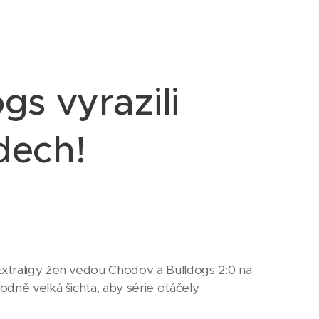
gs vyrazili
dech!
xtraligy žen vedou Chodov a Bulldogs 2:0 na
dně velká šichta, aby série otáčely.