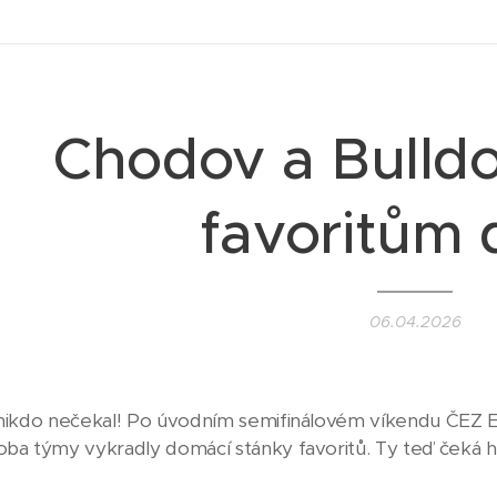
Chodov a Bulldo
favoritům 
06.04.2026
 nikdo nečekal! Po úvodním semifinálovém víkendu ČEZ E
oba týmy vykradly domácí stánky favoritů. Ty teď čeká ho