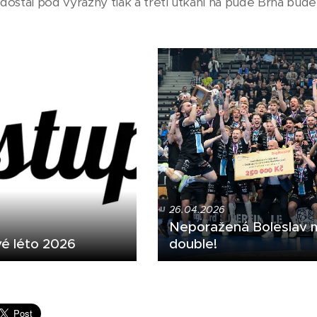
 dostal pod výrazný tlak a třetí utkání na půdě Brna bude
26.04.2026
Neporažená Boleslav 
é léto 2026
double!