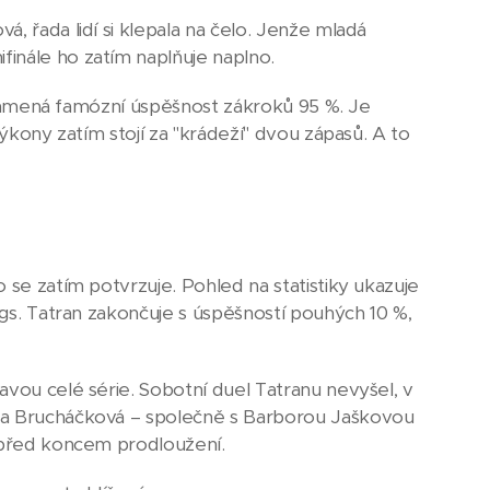
, řada lidí si klepala na čelo. Jenže mladá
inále ho zatím naplňuje naplno.
o znamená famózní úspěšnost zákroků 95 %. Je
výkony zatím stojí za "krádeží" dvou zápasů. A to
 se zatím potvrzuje. Pohled na statistiky ukazuje
ogs. Tatran zakončuje s úspěšností pouhých 10 %,
avou celé série. Sobotní duel Tatranu nevyšel, v
ila Brucháčková – společně s Barborou Jaškovou
n před koncem prodloužení.