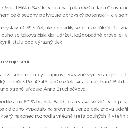
řivedl Elišku Svrčkovou a naopak odešla Jana Christianová
em celé sezony potvrzuje obrovský potenciál – a v semif
ni vyslaly už 59 střel, ale prosadily se pouze třikrát. T
dlouho se taková čísla dají udržet, každopádně právě její 
kyně titulu pod výrazný tlak.
ežíruje sérii
álová série měla být papírově výrazně vyrovnanější – a to
ký poměr střel 47:45, jenže efektivita je na straně Bulld
ruhé straně úřaduje Anna Brucháčková.
odílela na 60 % branek Bulldogs a stává se klíčovou post
opak dlouho vypadalo na srovnání. Jenže pak znovu udeř
, který nakonec rozhodla vítězná trefa pouhých 11 vteři