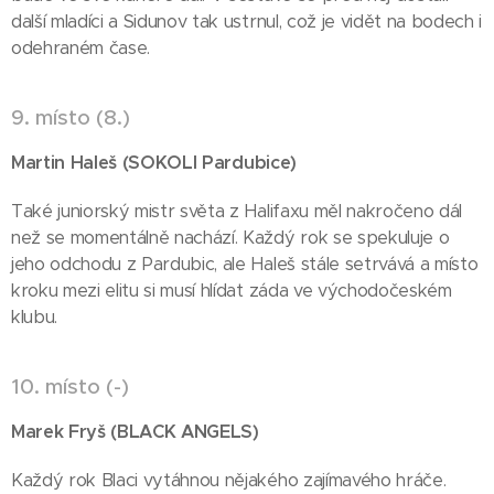
další mladíci a Sidunov tak ustrnul, což je vidět na bodech i
odehraném čase.
9. místo (8.)
Martin Haleš (SOKOLI
Pardubice)
Také juniorský mistr světa z Halifaxu měl nakročeno dál
než se momentálně nachází. Každý rok se spekuluje o
jeho odchodu z Pardubic, ale Haleš stále setrvává a místo
kroku mezi elitu si musí hlídat záda ve východočeském
klubu.
10. místo (-)
Marek Fryš (BLACK
ANGELS)
Každý rok Blaci vytáhnou nějakého zajímavého hráče.