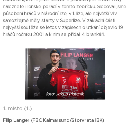
naleznete i loňské pořadí v tomto žebříčku. Sledovali jsme
působení hráčů v Národní lize, v 1. lize, ale největší vliv
samozřejmě měly starty v Superlize. V základní části
nejvyšší soutěže se letos v zápisech o utkání objevilo 19
hráčů ročníku 2001 a k nim se přidali 4 brankáři.
foto: Jakub Platenik
1. místo (1.)
Filip Langer (FBC Kalmarsund/Storvreta IBK)