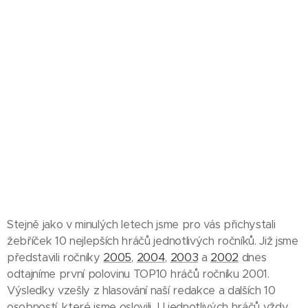
Stejně jako v minulých letech jsme pro vás přichystali
žebříček 10 nejlepších hráčů jednotlivých ročníků. Již jsme
představili ročníky
2005
,
2004
,
2003
a
2002
dnes
odtajníme první polovinu TOP10 hráčů ročníku 2001.
Výsledky vzešly z hlasování naší redakce a dalších 10
osobností, které jsme oslovili. U jednotlivých hráčů vždy