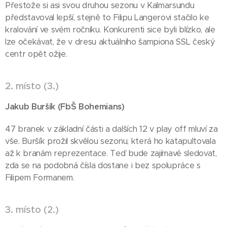
Přestože si asi svou druhou sezonu v Kalmarsundu
představoval lepší, stejně to Filipu Langerovi stačilo ke
kralování ve svém ročníku. Konkurenti sice byli blízko, ale
lze očekávat, že v dresu aktuálního šampiona SSL český
centr opět ožije.
2. místo (3.)
Jakub Buršík (FbŠ Bohemians
)
47 branek v základní části a dalších 12 v play off mluví za
vše. Buršík prožil skvělou sezonu, která ho katapultovala
až k branám reprezentace. Teď bude zajímavé sledovat,
zda se na podobná čísla dostane i bez spolupráce s
Filipem Formanem.
3. místo (2.)