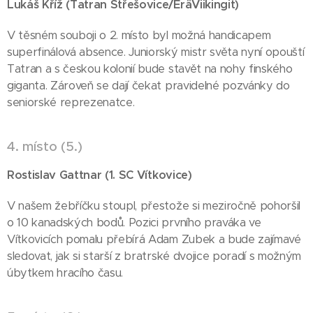
Lukáš Kříž (Tatran Střešovice/EräViikingit
)
V těsném souboji o 2. místo byl možná handicapem
superfinálová absence. Juniorský mistr světa nyní opouští
Tatran a s českou kolonií bude stavět na nohy finského
giganta. Zároveň se dají čekat pravidelné pozvánky do
seniorské reprezenatce.
4. místo (5.)
Rostislav Gattnar
(1. SC Vítkovice)
V našem žebříčku stoupl, přestože si meziročně pohoršil
o 10 kanadských bodů. Pozici prvního praváka ve
Vítkovicích pomalu přebírá Adam Zubek a bude zajímavé
sledovat, jak si starší z bratrské dvojice poradí s možným
úbytkem hracího času.