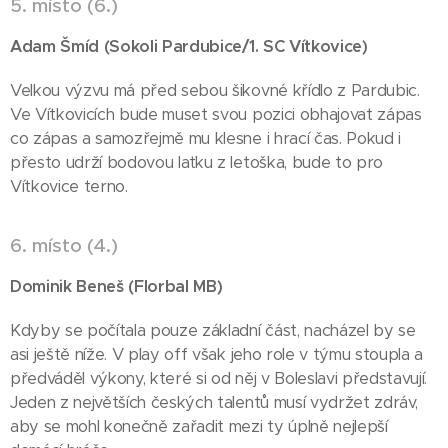
5. místo (6.)
Adam Šmíd (Sokoli Pardub
ice/1. SC Vítkovice)
Velkou výzvu má před sebou šikovné křídlo z Pardubic.
Ve Vítkovicích bude muset svou pozici obhajovat zápas
co zápas a samozřejmě mu klesne i hrací čas. Pokud i
přesto udrží bodovou laťku z letoška, bude to pro
Vítkovice terno.
6. místo (4.)
Dominik Beneš (Florbal MB)
Kdyby se počítala pouze základní část, nacházel by se
asi ještě níže. V play off však jeho role v týmu stoupla a
předváděl výkony, které si od něj v Boleslavi představují.
Jeden z největších českých talentů musí vydržet zdráv,
aby se mohl konečně zařadit mezi ty úplně nejlepší