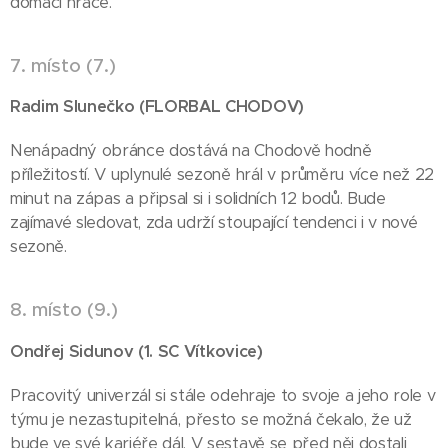
domácí hráče.
7. místo (7.)
Radim Slunečko (FLORBAL
CHODOV)
Nenápadný obránce dostává na Chodově hodně
příležitostí. V uplynulé sezoně hrál v průměru více než 22
minut na zápas a připsal si i solidních 12 bodů. Bude
zajímavé sledovat, zda udrží stoupající tendenci i v nové
sezoně.
8. místo (9.)
)
Ondřej Sidunov (1. SC
Vítkovice
Pracovitý univerzál si stále odehraje to svoje a jeho role v
týmu je nezastupitelná, přesto se možná čekalo, že už
bude ve své kariéře dál. V sestavě se před něj dostali