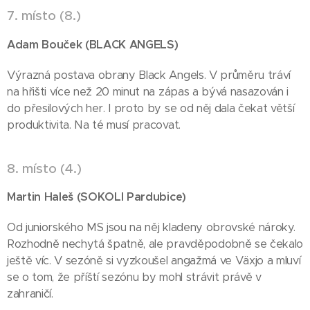
7. místo (8.)
)
Adam Bouček (BLACK
ANGELS
Výrazná postava obrany Black Angels. V průměru tráví
na hřišti více než 20 minut na zápas a bývá nasazován i
do přesilových her. I proto by se od něj dala čekat větší
produktivita. Na té musí pracovat.
8. místo (4.)
Martin Haleš
(SOKOLI Pardubice)
Od juniorského MS jsou na něj kladeny obrovské nároky.
Rozhodně nechytá špatně, ale pravděpodobně se čekalo
ještě víc. V sezóně si vyzkoušel angažmá ve Växjo a mluví
se o tom, že příští sezónu by mohl strávit právě v
zahraničí.