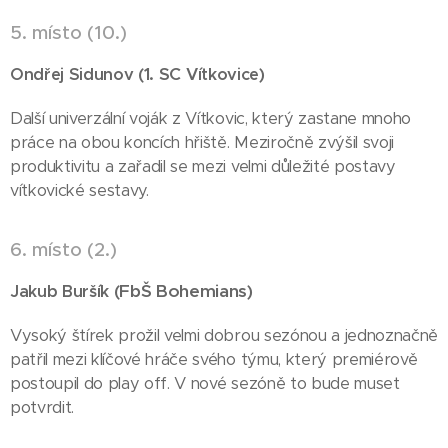
5. místo (10.)
(1. SC
)
Ondřej Sidunov
Vítkovice
Další univerzální voják z Vítkovic, který zastane mnoho
práce na obou koncích hřiště. Meziročně zvýšil svoji
produktivitu a zařadil se mezi velmi důležité postavy
vítkovické sestavy.
6. místo (2.)
(FbŠ Bohemians
)
Jakub Buršík
Vysoký štírek prožil velmi dobrou sezónou a jednoznačně
patřil mezi klíčové hráče svého týmu, který premiérově
postoupil do play off. V nové sezóně to bude muset
potvrdit.