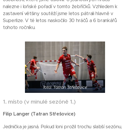
nalezne i loňské pořadí v tomto žebříčků. Vzhledem k
zastavení většiny soutěží jsme letos pátrali hlavně v
Superlize. V té letos naskočilo 30 hráčů a 6 brankářů
tohoto ročníku.
foto: Tatran Střešovice
1. místo (v minulé sezóně 1.)
)
Filip Langer (Tatran Střešovice
Jednička je jasná. Pokud loni prožil trochu slabší sezónu,