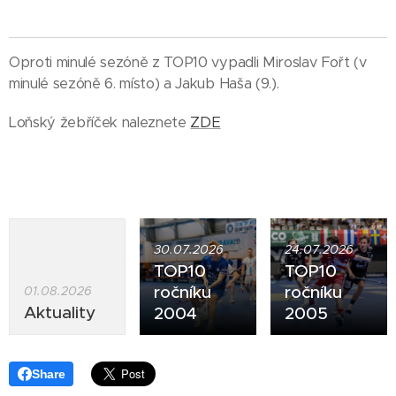
Oproti minulé sezóně z TOP10 vypadli Miroslav Fořt (v
minulé sezóně 6. místo) a Jakub Haša (9.).
Loňský žebříček naleznete
ZDE
30.07.2026
24.07.2026
TOP10
TOP10
ročníku
ročníku
01.08.2026
Aktuality
2004
2005
Share