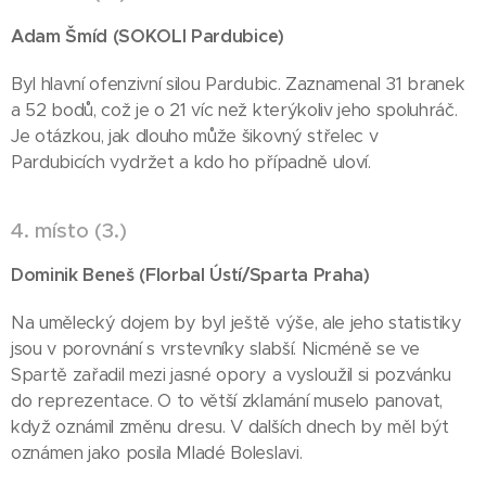
Adam Šmíd (SOKOLI
Pardubice)
Byl hlavní ofenzivní silou Pardubic. Zaznamenal 31 branek
a 52 bodů, což je o 21 víc než kterýkoliv jeho spoluhráč.
Je otázkou, jak dlouho může šikovný střelec v
Pardubicích vydržet a kdo ho případně uloví.
4. místo (3.)
Dominik Beneš (Florbal Ústí/Sparta Praha
)
Na umělecký dojem by byl ještě výše, ale jeho statistiky
jsou v porovnání s vrstevníky slabší. Nicméně se ve
Spartě zařadil mezi jasné opory a vysloužil si pozvánku
do reprezentace. O to větší zklamání muselo panovat,
když oznámil změnu dresu. V dalších dnech by měl být
oznámen jako posila Mladé Boleslavi.