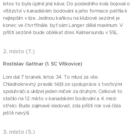
letos to byla úplně jiná káva. Do posledního kola bojoval o
vítězství v kanadském bodování a jeho formace patřila k
nejlepším v lize. Jedinou kaňkou na klubové sezóně je
konec ve čtvrtfinále, byť sám Langer dělal maximum. V
příští sezóně bude oblékat dres Kalmarsundu v SSL.
2. místo (7.)
)
Rostislav Gattnar (
1. SC
Vítkovice
Loni dal 7 branek, letos 34. To mluví za vše.
Chladnokrevný pravák těžil ze spolupráce s tvořivými
spoluhráči a uklízel jeden míček za druhým. Celkově to
stačilo na 12. místo v kanadském bodování a 4. mezi
střelci. Bude zajímavé sledovat, zda příští rok svá čísla
ještě navýší.
3. místo (5.)