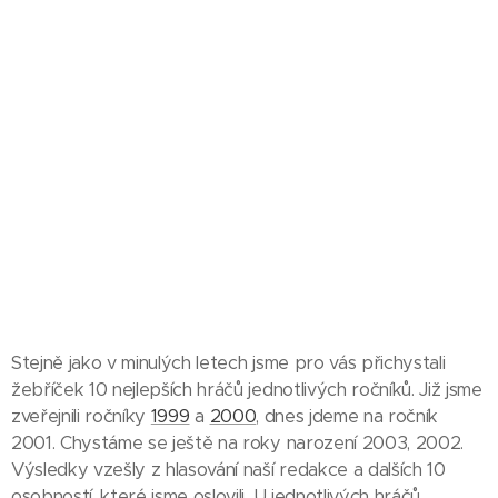
Stejně jako v minulých letech jsme pro vás přichystali
žebříček 10 nejlepších hráčů jednotlivých ročníků. Již jsme
zveřejnili ročníky
1999
a
2000
, dnes jdeme na ročník
2001. Chystáme se ještě na roky narození 2003, 2002.
Výsledky vzešly z hlasování naší redakce a dalších 10
osobností, které jsme oslovili. U jednotlivých hráčů