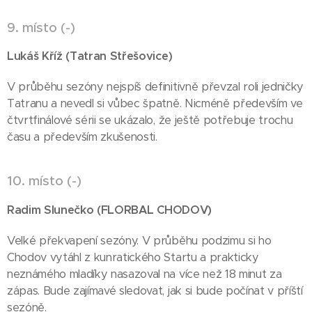
9. místo (-)
Lukáš Kříž
(Tatran Střešovice)
V průběhu sezóny nejspíš definitivně převzal roli jedničky
Tatranu a nevedl si vůbec špatně. Nicméně především ve
čtvrtfinálové sérii se ukázalo, že ještě potřebuje trochu
času a především zkušenosti.
10. místo (-)
)
Radim Slunečko
(FLORBAL
CHODOV
Velké překvapení sezóny. V průběhu podzimu si ho
Chodov vytáhl z kunratického Startu a prakticky
neznámého mladíky nasazoval na více než 18 minut za
zápas. Bude zajímavé sledovat, jak si bude počínat v příští
sezóně.