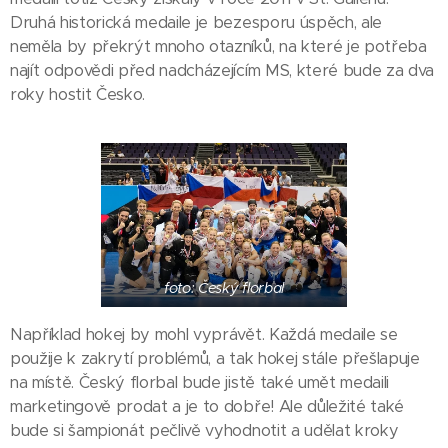
Druhá historická medaile je bezesporu úspěch, ale
neměla by překrýt mnoho otazníků, na které je potřeba
najít odpovědi před nadcházejícím MS, které bude za dva
roky hostit Česko.
foto: Český florbal
Například hokej by mohl vyprávět. Každá medaile se
použije k zakrytí problémů, a tak hokej stále přešlapuje
na místě. Český florbal bude jistě také umět medaili
marketingově prodat a je to dobře! Ale důležité také
bude si šampionát pečlivě vyhodnotit a udělat kroky