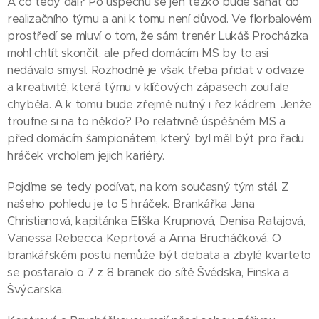
A co tedy dál? Po úspěchu se jen těžko bude sahat do
realizačního týmu a ani k tomu není důvod. Ve florbalovém
prostředí se mluví o tom, že sám trenér Lukáš Procházka
mohl chtít skončit, ale před domácím MS by to asi
nedávalo smysl. Rozhodně je však třeba přidat v odvaze
a kreativitě, která týmu v klíčových zápasech zoufale
chyběla. A k tomu bude zřejmě nutný i řez kádrem. Jenže
troufne si na to někdo? Po relativně úspěšném MS a
před domácím šampionátem, který byl měl být pro řadu
hráček vrcholem jejich kariéry.
Pojďme se tedy podívat, na kom současný tým stál. Z
našeho pohledu je to 5 hráček. Brankářka Jana
Christianová, kapitánka Eliška Krupnová, Denisa Ratajová,
Vanessa Rebecca Keprtová a Anna Brucháčková. O
brankářském postu nemůže být debata a zbylé kvarteto
se postaralo o 7 z 8 branek do sítě Švédska, Finska a
Švýcarska.