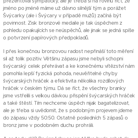
prezentoval sympaticky, ale je třeba si na rovinu říct, že
jméno po jméně máme už dávno silnější tým a porážet
Švýcarky (ale i Švýcary v případě mužů) začíná být
povinnost. Zisk bronzové medaile je tak úspěchem z
pohledu opakujících se neúspěchů, ale jinak se jedná spíše
o potvrzení papírových předpokladů.
I přes konečnou bronzovou radost nepřináší toto měření
sil až tolik pozitiv. Většinu zápasu jsme nebyli schopni
švýcarský celek přehrávat a ke konečnému vítězství nám
pomohla lepší fyzická pohoda, neuvěřitelné chyby
švýcarských hráček a efektivita několika rozdílových
hráček v českém týmu. Dá se říct, že všechny branky
jsme vstřelili s velkou dávkou přispění švýcarských hráček
a také štěstí. Tím nechceme úspěch nijak bagatelizovat,
ale je třeba si uvědomit, že s podobným projevem jdeme
do zápasu vždy 50:50. Ostatně posledních 5 zápasů o
bronz jsme v podobném duchu prohráli.