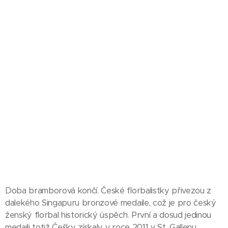
Doba bramborová končí. České florbalistky přivezou z
dalekého Singapuru bronzové medaile, což je pro český
ženský florbal historický úspěch. První a dosud jedinou
medaili totiž Češky získaly v roce 2011 v St. Gallenu.