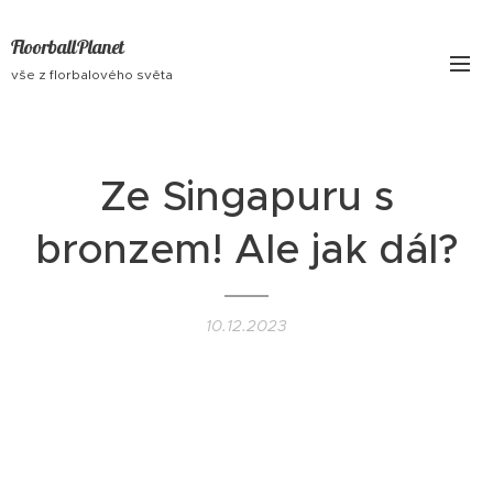
FloorballPlanet
vše z florbalového světa
Ze Singapuru s
bronzem! Ale jak dál?
10.12.2023