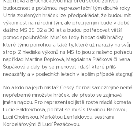
Keptrová a Brucháčkovou mají před sebou zářivou
budoucnost a potáhnou reprezentační tým dlouhé roky.
U tria zkušených hráček lze předpokládat, že budou mít
výkonnost na národní tým, ale přeci jen jim bude v době
dalšího MS 35, 32 a 30 let a budou potřebovat větší
pomoc spoluhráček. Musí se tedy hledat další hráčky,
které týmu pomohou a také ty, které už narazily na svůj
strop. Z hlediska výkonů na MS to jsou z našeho pohledu
například Martina Řepková, Magdalena Plášková či Ivana
Šupáková a daly by se jmenovat i další, které příliš
nezazářily a v posledních letech v lepším případě stagnují.
No a kdo na jejich místa? Český florbal samozřejmě nemá
nepřeberné množství hráček, ale přesto se zajímavá
jména najdou. Pro reprezentaci jistě roste mladá kometa
Lucie Baldreichová, počítat se musí s Pavlínou Bačovou,
Lucií Cholinskou, Markétou Lenfeldovou, sestrami
Korbelářovými či Lucií Řezáčovou.