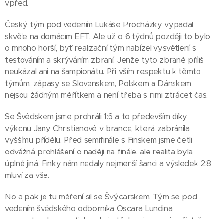
vpřed.
Český tým pod vedením Lukáše Procházky vypadal
skvěle na domácím EFT. Ale už o 6 týdnů později to bylo
o mnoho horší, byť realizační tým nabízel vysvětlení s
testováním a skrýváním zbraní. Jenže tyto zbraně příliš
neukázal ani na šampionátu. Při vším respektu k těmto
týmům, zápasy se Slovenskem, Polskem a Dánskem
nejsou žádným měřítkem a není třeba s nimi ztrácet čas.
Se Švédskem jsme prohráli 1:6 a to především díky
výkonu Jany Christianové v brance, která zabránila
vyššímu přídělu. Před semifinále s Finskem jsme četli
odvážná prohlášení o naději na finále, ale realita byla
úplně jiná. Finky nám nedaly nejmenší šanci a výsledek 2:8
mluví za vše.
No a pak je tu měření sil se Švýcarskem. Tým se pod
vedením švédského odborníka Oscara Lundina