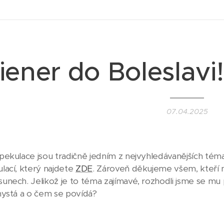
ener do Boleslavi
07.04.2025
ekulace jsou tradičně jedním z nejvyhledávanějších téma
lací, který najdete
ZDE
. Zároveň děkujeme všem, kteří n
nech. Jelikož je to téma zajímavé, rozhodli jsme se mu 
hystá a o čem se povídá?