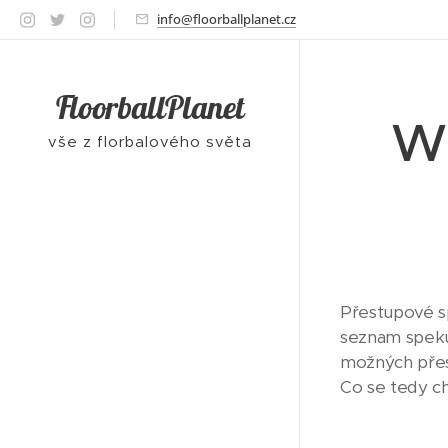
info@floorballplanet.cz
FloorballPlanet
Wi
vše z florbalového světa
Přestupové sp
seznam speku
možných přesu
Co se tedy c