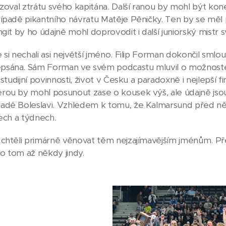
izoval ztrátu svého kapitána. Další ranou by mohl být k
ípadě pikantního návratu Matěje Pěničky. Ten by se měl p
ngit by ho údajně mohl doprovodit i další juniorský mistr 
 si nechali asi největší jméno. Filip Forman dokončil smlo
sána. Sám Forman ve svém podcastu mluvil o možnostec
 studijní povinnosti, život v Česku a paradoxně i nejlepší
ou by mohl posunout zase o kousek výš, ale údajně jsou v
dé Boleslavi. Vzhledem k tomu, že Kalmarsund před něko
nech a týdnech.
chtěli primárně věnovat těm nejzajímavějším jménům. Pře
e o tom až někdy jindy.