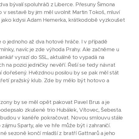
dva bývalí spoluhráči z Liberce. Přesuny Šimona
v sestavě by jim měl uvolnit Martin Tokoš, mluví
ě jako kdysi Adam Hemerka, krátkodobě vyzkoušet
 o jednoho až dva hotové hráče. I v případě
ínky, navíc je zde výhoda Prahy. Ale začněme u
ankář vyrazí do SSL, aktuálně to vypadá na
ch na pozici jedničky nevěří. Řeší se tedy návrat
ení dořešený. Hvězdnou posilou by se pak měl stát
řetí pražský klub. Zde by mělo být hotovo a
zony by se měl opět pakovat Pavel Brus a je
podepsalo zkušené trio Hubálek, Vítovec, Šebesta.
a budou v kariéře pokračovat. Novou smlouvu stále
ájmu Sparty, ale ve hře může být i zahraničí.
né sezoně končí mladší z bratří Gattnarů a jeho