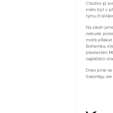
Chodov již av
mělo být v př
týmu EräViiki
Na závěr jsme
nebude podep
mohli přilákat
Bohemka, kter
především Mla
nejbližších d
Dnes jsme se 
Sueprligy, al