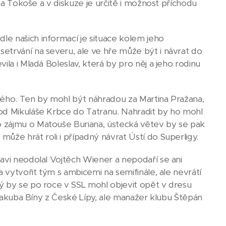
ina Tokoše a v diskuze je určitě i možnost příchodu
e našich informací je situace kolem jeho
etrvání na severu, ale ve hře může být i návrat do
la i Mladá Boleslav, která by pro něj a jeho rodinu
kého. Ten by mohl být náhradou za Martina Pražana,
hod Mikuláše Krbce do Tatranu. Nahradit by ho mohl
 zájmu o Matouše Buriana, ústecká větev by se pak
ůže hrát roli i případný návrat Ústí do Superligy.
avi neodolal Vojtěch Wiener a nepodaří se ani
 vytvořit tým s ambicemi na semifinále, ale nevrátí
ý by se po roce v SSL mohl objevit opět v dresu
u Jakuba Bíny z České Lípy, ale manažer klubu Štěpán