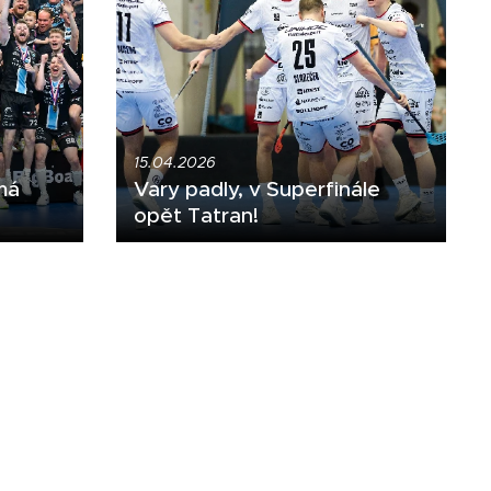
15.04.2026
má
Vary padly, v Superfinále
opět Tatran!