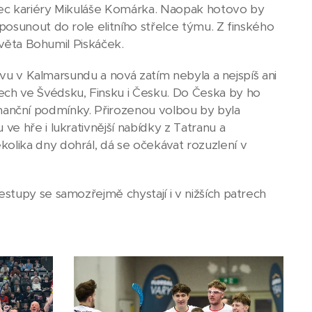
onec kariéry Mikuláše Komárka. Naopak hotovo by
osunout do role elitního střelce týmu. Z finského
světa Bohumil Piskáček.
uvu v Kalmarsundu a nová zatím nebyla a nejspíš ani
h ve Švédsku, Finsku i Česku. Do Česka by ho
 finanční podmínky. Přirozenou volbou by byla
e hře i lukrativnější nabídky z Tatranu a
lika dny dohrál, dá se očekávat rozuzlení v
stupy se samozřejmě chystají i v nižších patrech