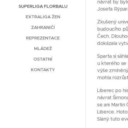
návrat by byl
SUPERLIGA FLORBALU
Josefa Rýpar
EXTRALIGA ŽEN
Zkušený unive
ZAHRANIČÍ
budoucího půs
Čech. Dlouhod
REPREZENTACE
dokázala vytv
MLÁDEŽ
Sparta si sáh
OSTATNÍ
u kterého se 
KONTAKTY
výše zmíněný 
mohla rozrůst
Liberec po hi
návrat Šimona
se ani Martin
Liberce. Hoto
Slaný tuto eve