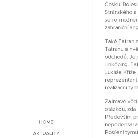
Česku. Bolesl
Stránského a 
se i o možné
zahraniční a
Také Tatran m
Tatranu si h
odchodů. Je j
Linköping. Tat
Lukáše Kříže 
reprezentant
realizační tý
Zajímavé věci
otázkou, zda 
Především prv
HOME
nepodepsal an
Posílení týmu
AKTUALITY