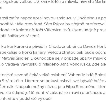
o logickou volbou. Již loni v létě se mluvilo návratu Mart
a.
rzál zatím nepodepsal novou smlouvu v Linköpingu a podl
obiště stále otevřená. Sám Rýpar by zřejmě preferoval s
obě se kolem něj točí Vítkovice, svůj zájem údajně projevi
ořit špičkové zázemí.
la ke konkurenci a přivádí z Chodova obránce Davida Hor
spekuluje o konci kariéry. Velkou ztrátou pak bude odc
Matyáš Šindler. Dlouhodobě se v případě Sparty mluví o
 o Václava Vavrušku či mladého Jana Vondrušku. Zde ale m
storické sezoně čeká velké oslabení. Vábení Mladé Bolesl
 Stránského. Liberec se pokusil oslovit své bývalé hráče a
 Čermák. Naopak možný návrat je u Filipa Smutného, kter
vo ale údajně ještě není. V zákulisí se mluví i o příchod
ntualitu v podstatě vyloučil.