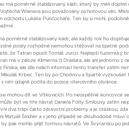
av má poměrně stabilizovaný kádr, který by měli doplnit 
Vojtěcha Wienera jsou považovány za hotovou věc. Místo 
m odchodu Lukáše Punčocháře. Ten by si mohl, podobn
ngažmá.
á poměrně stabilizovaný kádr, ale každý rok ho doplňuje
vězdné posily rozhodně nemohou stěžovat na špatné podm
isté, že Tatran opustí Tomáš Jurco. Nejlepší tuzemský br
ran má v záloze Klimenta či Draslara, ale ani jednomu z ni
z Finska, ale dle našich informací tento transfer zatím n
 Mikuláš Krbec. Ten by po Chodovu a Spartě vyzkoušet t
m s ním údajně počítá do pozice ofenzivního obránce.
 se mohou dít ve Vítkovicích. Po neúspěšné koncovce se
může být ve hře návrat Daniela Folty. Smlouvy zatím ne
ní dva trápí často zdravotní problémy a je otázkou, zd
i Matyáš Šindler a v jeho případě se dlouhodobě mluví o z
 by pak mohlo přijít formou návratů. Ve Švýcarsku po jed