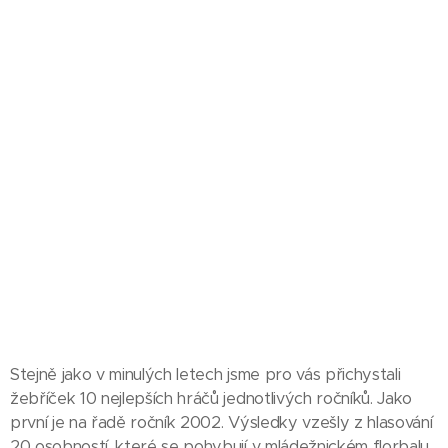
Stejně jako v minulých letech jsme pro vás přichystali
žebříček 10 nejlepších hráčů jednotlivých ročníků. Jako
první je na řadě ročník 2002. Výsledky vzešly z hlasování
20 osobností, které se pohybují v mládežnickém florbalu.