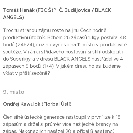
Tomáš Hanák (FBC Štíři Č. Budějovice / BLACK
ANGELS)
Trochu stranou zájmu roste na jihu Čech hodně
produktivní útočník. Během 26 zápasů 1. ligy posbíral 48
bodů (24+24), což ho vyneslo na 11. místo v produktivitě
soutěže. V rámci střídavého hostování si stihl odskočit i
do Superligy a v dresu BLACK ANGELS nastřádal ve 4
zápasech 5 bodů (1+4). V jakém dresu ho asi budeme
vídat v příští sezóně?
9. místo
Ondřej Kawulok (Florbal Ústí)
Člen silné ústecké generace nastoupil v první lize k 18
zápasům a držel si průměr více než jedné branky na
zápas. Nakonec jich nasázel 20 a přidal 8 asistencí.