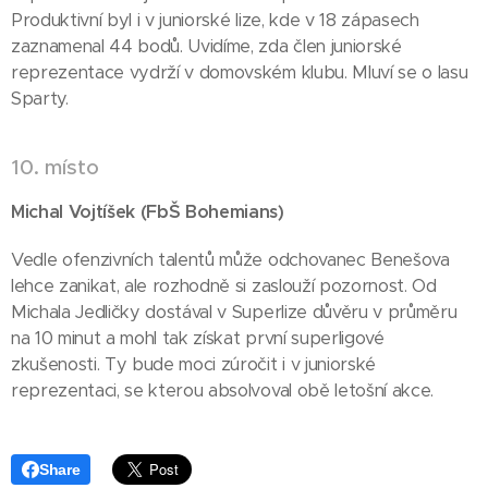
Produktivní byl i v juniorské lize, kde v 18 zápasech
zaznamenal 44 bodů. Uvidíme, zda člen juniorské
reprezentace vydrží v domovském klubu. Mluví se o lasu
Sparty.
10. místo
Michal Vojtíšek (FbŠ Bohemians)
Vedle ofenzivních talentů může odchovanec Benešova
lehce zanikat, ale rozhodně si zaslouží pozornost. Od
Michala Jedličky dostával v Superlize důvěru v průměru
na 10 minut a mohl tak získat první superligové
zkušenosti. Ty bude moci zúročit i v juniorské
reprezentaci, se kterou absolvoval obě letošní akce.
Share