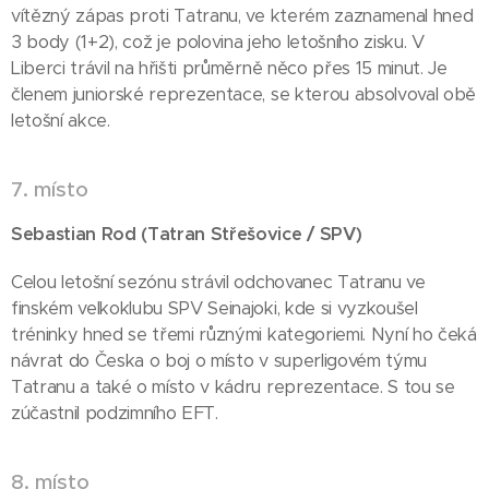
vítězný zápas proti Tatranu, ve kterém zaznamenal hned
3 body (1+2), což je polovina jeho letošního zisku. V
Liberci trávil na hřišti průměrně něco přes 15 minut. Je
členem juniorské reprezentace, se kterou absolvoval obě
letošní akce.
7. místo
Sebastian Rod (Tatran Střešovice / SPV)
Celou letošní sezónu strávil odchovanec Tatranu ve
finském velkoklubu SPV Seinajoki, kde si vyzkoušel
tréninky hned se třemi různými kategoriemi. Nyní ho čeká
návrat do Česka o boj o místo v superligovém týmu
Tatranu a také o místo v kádru reprezentace. S tou se
zúčastnil podzimního EFT.
8. místo