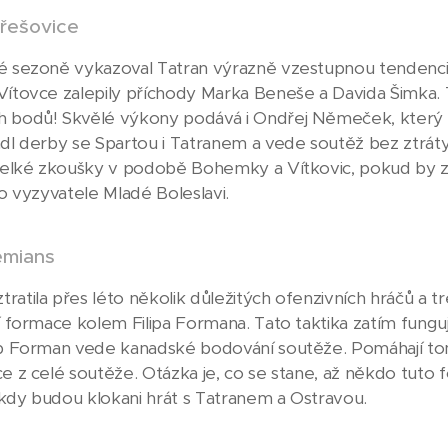
třešovice
é sezoně vykazoval Tatran výrazně vzestupnou tendenci a
Vítovce zalepily příchody Marka Beneše a Davida Šimka. 
 bodů! Skvělé výkony podává i Ondřej Němeček, který p
ádl derby se Spartou i Tatranem a vede soutěž bez ztrá
 velké zkoušky v podobě Bohemky a Vítkovic, pokud by zv
ho vyzyvatele Mladé Boleslavi.
emians
ratila přes léto několik důležitých ofenzivních hráčů a 
ní formace kolem Filipa Formana. Tato taktika zatím fungu
ip Forman vede kanadské bodování soutěže. Pomáhají to
ce z celé soutěže. Otázka je, co se stane, až někdo tuto
kdy budou klokani hrát s Tatranem a Ostravou.