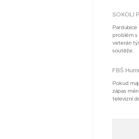
SOKOLI P
Pardubice 
problém s 
veterán tý
soutěže.
FBŠ Humm
Pokud mají
zápas méně.
televizní 