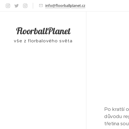
info@floorballplanet.cz
FloorballPlanet
vše z florbalového světa
Po kratší o
důvodu rep
třetina so