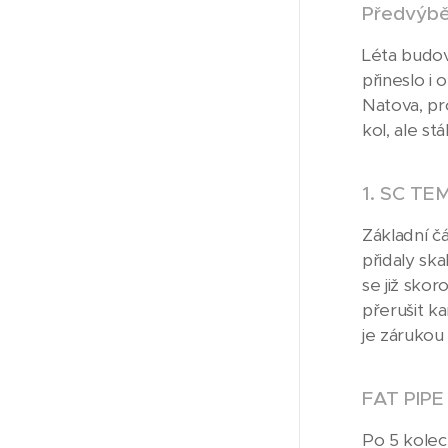
Předvýbě
Léta budov
přineslo i 
Natova, pr
kol, ale st
1. SC TE
Základní č
přidaly sk
se již skor
přerušit k
je zárukou
FAT PIP
Po 5 kolec