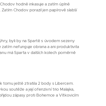
 Chodov hodně inkasuje a zatím úplně
. Zatím Chodov porazil jen papírově slabší
ýhry, byli by na Spartě s úvodem sezeny
ě zatím nefunguje obrana a ani produktivita
ranu má Sparta v dalších kolech poměrně
 tomu ještě ztratila 2 body s Libercem.
kou soutěže a její ofenzivní trio Malajka,
přijdou zápasy proti Bohemce a Vítkovicím