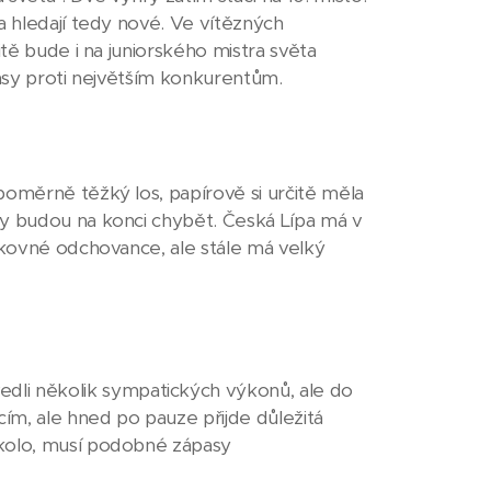
a hledají tedy nové. Ve vítězných
itě bude i na juniorského mistra světa
pasy proti největším konkurentům.
poměrně těžký los, papírově si určitě měla
dy budou na konci chybět. Česká Lípa má v
šikovné odchovance, ale stále má velký
li několik sympatických výkonů, ale do
cím, ale hned po pauze přijde důležitá
dkolo, musí podobné zápasy