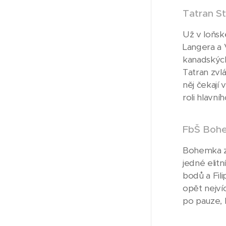
Tatran S
Už v loňsk
Langera a 
kanadských
Tatran zvl
něj čekají
roli hlavní
FbŠ Boh
Bohemka zt
jedné elit
bodů a Fil
opět nejví
po pauze, 