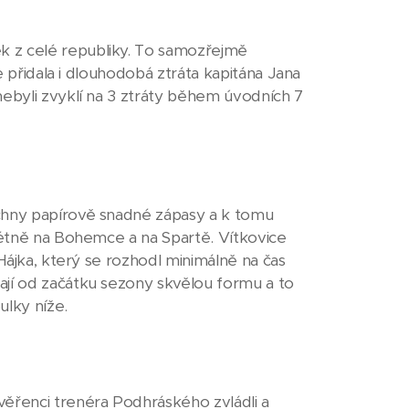
k z celé republiky. To samozřejmě
se přidala i dlouhodobá ztráta kapitána Jana
nebyli zvyklí na 3 ztráty během úvodních 7
echny papírově snadné zápasy a k tomu
krétně na Bohemce a na Spartě. Vítkovice
 Hájka, který se rozhodl minimálně na čas
ají od začátku sezony skvělou formu a to
ulky níže.
věřenci trenéra Podhráského zvládli a