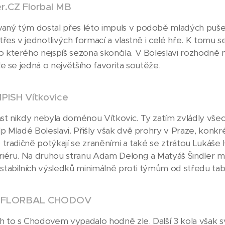
r.CZ Florbal MB
aný tým dostal přes léto impuls v podobě mladých puše
otřes v jednotlivých formací a vlastně i celé hře. K tomu 
o kterého nejspíš sezona skončila. V Boleslavi rozhodně 
ále se jedná o největšího favorita soutěže.
MPISH Vítkovice
ást nikdy nebyla doménou Vítkovic. Ty zatím zvládly vš
alp Mladé Boleslavi. Přišly však dvě prohry v Praze, kon
o tradičně potýkají se zraněními a také se ztrátou Lukáše
ariéru. Na druhou stranu Adam Delong a Matyáš Šindler m
 stabilních výsledků minimálně proti týmům od středu tab
E FLORBAL CHODOV
h to s Chodovem vypadalo hodně zle. Další 3 kola však s