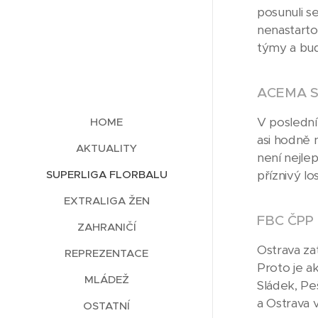
posunuli s
nenastartov
týmy a bud
ACEMA Sp
V poslední
HOME
asi hodně 
AKTUALITY
není nejle
SUPERLIGA FLORBALU
příznivý lo
EXTRALIGA ŽEN
FBC ČPP
ZAHRANIČÍ
Ostrava za
REPREZENTACE
Proto je ak
MLÁDEŽ
Sládek, Pe
a Ostrava 
OSTATNÍ