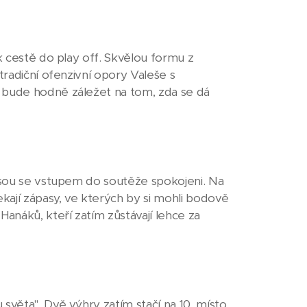
k cestě do play off. Skvělou formu z
tradiční ofenzivní opory Valeše s
a bude hodně záležet na tom, zda se dá
ejsou se vstupem do soutěže spokojeni. Na
ekají zápasy, ve kterých by si mohli bodově
Hanáků, kteří zatím zůstávají lehce za
světa". Dvě výhry zatím stačí na 10. místo.