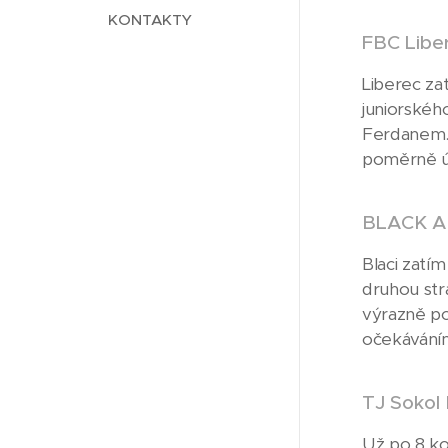
KONTAKTY
FBC Libe
Liberec za
juniorského
Ferdanem. 
poměrně ú
BLACK 
Blaci zatí
druhou str
výrazně po
očekáváním
TJ Sokol
Už po 8 ko