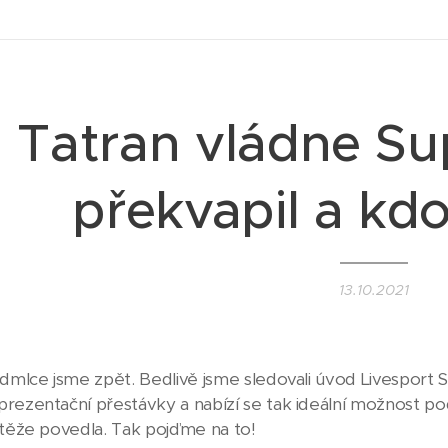
Tatran vládne Su
překvapil a kdo
13.10.2021
dmlce jsme zpět. Bedlivě jsme sledovali úvod Livesport Su
rezentační přestávky a nabízí se tak ideální možnost pod
utěže povedla. Tak pojďme na to!