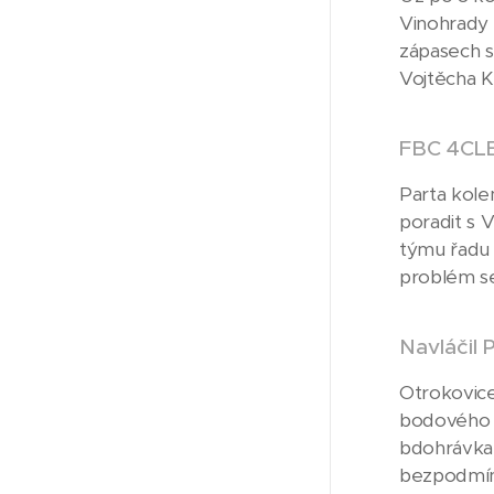
Vinohrady 
zápasech se
Vojtěcha K
FBC 4CLE
Parta kole
poradit s 
týmu řadu 
problém se
Navláči
Otrokovic
bodového k
bdohrávka 
bezpodmín