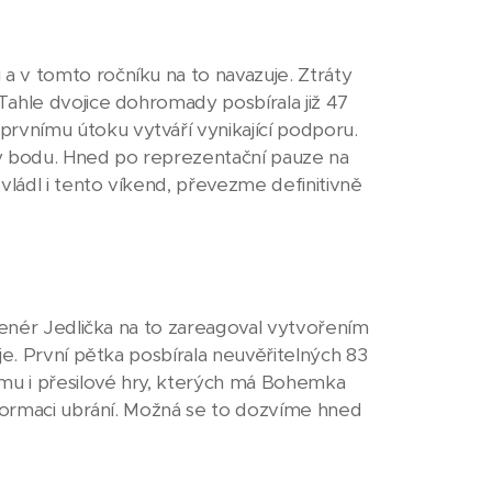
 v tomto ročníku na to navazuje. Ztráty
Tahle dvojice dohromady posbírala již 47
rvnímu útoku vytváří vynikající podporu.
ty bodu. Hned po reprezentační pauze na
ládl i tento víkend, převezme definitivně
trenér Jedlička na to zareagoval vytvořením
je. První pětka posbírala neuvěřitelných 83
mu i přesilové hry, kterých má Bohemka
 formaci ubrání. Možná se to dozvíme hned