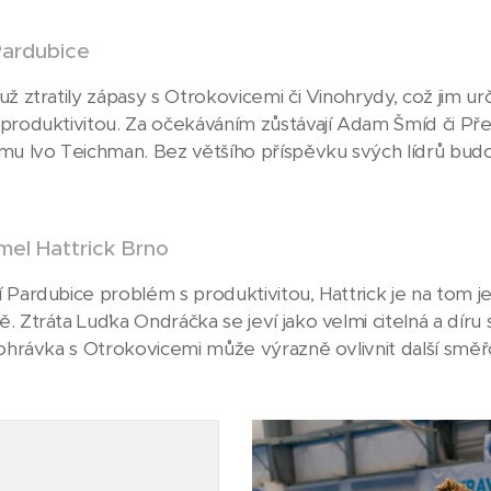
ardubice
už ztratily zápasy s Otrokovicemi či Vinohrydy, což jim ur
produktivitou. Za očekáváním zůstávají Adam Šmíd či Př
mu Ivo Teichman. Bez většího příspěvku svých lídrů budo
el Hattrick Brno
 Pardubice problém s produktivitou, Hattrick je na tom 
 Ztráta Luďka Ondráčka se jeví jako velmi citelná a díru 
dohrávka s Otrokovicemi může výrazně ovlivnit další směř