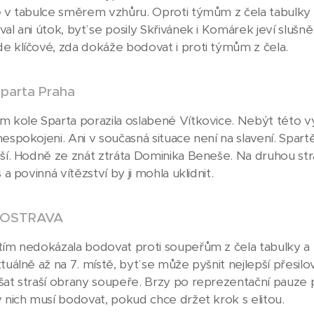
e v tabulce směrem vzhůru. Oproti týmům z čela tabulky
al ani útok, byť se posily Skřivánek i Komárek jeví slušně
e klíčové, zda dokáže bodovat i proti týmům z čela.
arta Praha
m kole Sparta porazila oslabené Vítkovice. Nebýt této v
nespokojeni. Ani v současná situace není na slavení. Spart
pší. Hodně ze znát ztráta Dominika Beneše. Na druhou st
s a povinná vítězství by ji mohla uklidnit.
 OSTRAVA
tím nedokázala bodovat proti soupeřům z čela tabulky a k
tuálně až na 7. místě, byť se může pyšnit nejlepší přesilov
šat straší obrany soupeře. Brzy po reprezentační pauze 
v nich musí bodovat, pokud chce držet krok s elitou.