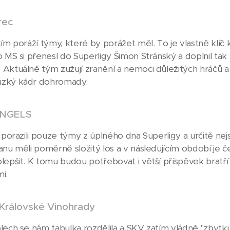
rec
tím poráží týmy, které by porážet měl. To je vlastně klíč 
 MS si přenesl do Superligy Šimon Stránský a doplnil tak 
Aktuálně tým zužují zranění a nemoci důležitých hráčů 
zký kádr dohromady.
ANGELS
m porazili pouze týmy z úplného dna Superligy a určitě n
anu měli poměrně složitý los a v následujícím období je č
lepšit. K tomu budou potřebovat i větší příspěvek bratří 
i.
 Královské Vinohrady
lech se nám tabulka rozdělila a SKV zatím vládně "zbytku 