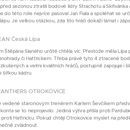
před sezonou ztratili bodové lídry Strachotu a Skřivánka 
 do této role nejvíce pasoval Jan Fiala a spoléhat se urč
lápu. Je velkou otázkou, zda tito hráči dokáží lámat i zá
AN Česká Lípa
m Štěpána Slaného určitě chtěla víc. Přestože měla Lípa 
Vinohrady či Hattrickem. Třeba právě tyto 4 ztracené bo
zkušených a velmi kvalitních hráčů, postupně zapojuje i 
 šířkou kádru.
l PANTHERS OTROKOVICE
e vedené staronovým trenérem Karlem Ševčíkem předved
onta se to neprojevilo. Jediná výhra přišla proti Pardubi
proti Hattricku. Pokud chtějí Otrokovice myslet na pře
ečně zvládnout.