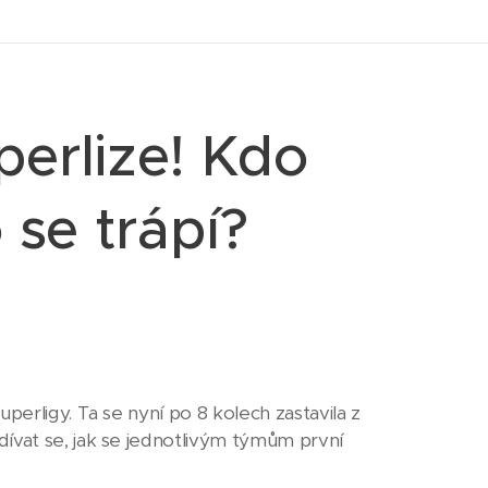
perlize! Kdo
 se trápí?
perligy. Ta se nyní po 8 kolech zastavila z
ívat se, jak se jednotlivým týmům první