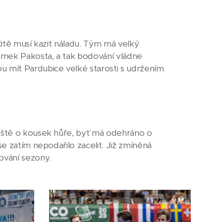
čitě musí kazit náladu. Tým má velký
emek Pakosta, a tak bodování vládne
u mít Pardubice velké starosti s udržením
ještě o kousek hůře, byť má odehráno o
se zatím nepodařilo zacelit. Již zmíněná
ování sezony.