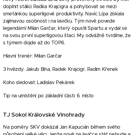
doplnit stálici Radka Krajcigra a pohybovat se mezi
smetánkou superligové produktivity. Navíc Lípa získala
zajímavou osobnost i na lavičku. Tým nově povede
legendární Milan Garčar, který opustil Spartu a vydal se
na svou první superligovou štaci. My odvážně tvrdíme, že
s týmem dojde až do TOP6.
Hlavní trenér: Milan Garčar
3 hvězdy: Jakub Bína, Radek Krajcigr, Radim Křenek
Koho sledovat: Ladislav Pekárek
Tip na umístění po základní části: 6. místo
TJ Sokol Královské Vinohrady
Na poměry SKV dokázal Jan Kapucián během svého
působení velké věci. Jenže nově na lavičce stát nebude a