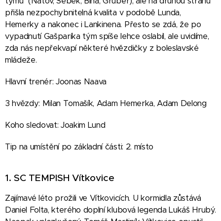
týmu (Natov, Šebek, Bína, Gruber), ale na druhou stranu
přišla nezpochybnitelná kvalita v podobě Lunda,
Hemerky a nakonec i Lankinena. Přesto se zdá, že po
vypadnutí Gašparíka tým spíše lehce oslabil, ale uvidíme,
zda nás nepřekvapí některé hvězdičky z boleslavské
mládeže.
Hlavní trenér: Joonas Naava
3 hvězdy: Milan Tomašík, Adam Hemerka, Adam Delong
Koho sledovat: Joakim Lund
Tip na umístění po základní části: 2. místo
1. SC TEMPISH Vítkovice
Zajímavé léto prožili ve Vítkovicích. U kormidla zůstává
Daniel Folta, kterého doplní klubová legenda Lukáš Hrubý.