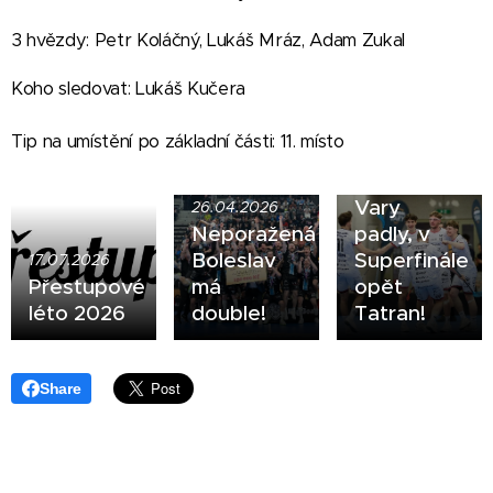
3 hvězdy: Petr Koláčný, Lukáš Mráz, Adam Zukal
Koho sledovat: Lukáš Kučera
Tip na umístění po základní části: 11. místo
15.04.2026
Vary
26.04.2026
Neporažená
padly, v
Boleslav
Superfinále
17.07.2026
Přestupové
má
opět
léto 2026
double!
Tatran!
Share