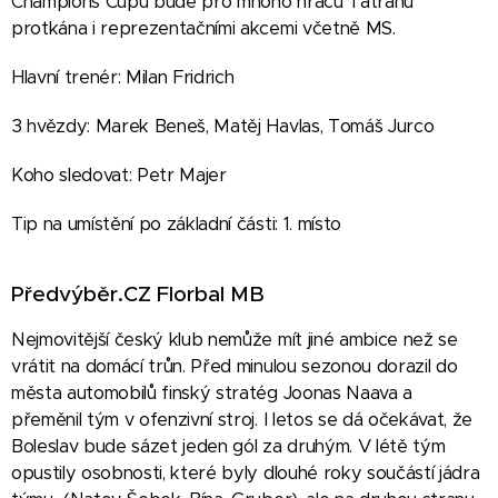
Champions Cupu bude pro mnoho hráčů Tatranu
protkána i reprezentačními akcemi včetně MS.
Hlavní trenér: Milan Fridrich
3 hvězdy: Marek Beneš, Matěj Havlas, Tomáš Jurco
Koho sledovat: Petr Majer
Tip na umístění po základní části: 1. místo
Předvýběr.CZ Florbal MB
Nejmovitější český klub nemůže mít jiné ambice než se
vrátit na domácí trůn. Před minulou sezonou dorazil do
města automobilů finský stratég Joonas Naava a
přeměnil tým v ofenzivní stroj. I letos se dá očekávat, že
Boleslav bude sázet jeden gól za druhým. V létě tým
opustily osobnosti, které byly dlouhé roky součástí jádra