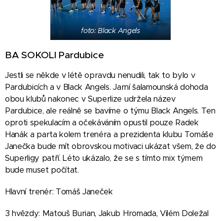
foto: Black Angels
BA SOKOLI Pardubice
Jestli se někde v létě opravdu nenudili, tak to bylo v
Pardubicích a v Black Angels. Jarní šalamounská dohoda
obou klubů nakonec v Superlize udržela název
Pardubice, ale reálně se bavíme o týmu Black Angels. Ten
oproti spekulacím a očekáváním opustil pouze Radek
Hanák a parta kolem trenéra a prezidenta klubu Tomáše
Janečka bude mít obrovskou motivaci ukázat všem, že do
Superligy patří. Léto ukázalo, že se s tímto mix týmem
bude muset počítat.
Hlavní trenér: Tomáš Janeček
3 hvězdy: Matouš Burian, Jakub Hromada, Vilém Doležal