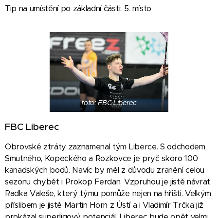
Tip na umístění po základní části: 5. místo
foto: FBC Liberec
FBC Liberec
Obrovské ztráty zaznamenal tým Liberce. S odchodem
Smutného, Kopeckého a Rozkovce je pryč skoro 100
kanadských bodů. Navíc by měl z důvodu zranění celou
sezonu chybět i Prokop Ferdan. Vzpruhou je jistě návrat
Radka Valeše, který týmu pomůže nejen na hřišti. Velkým
příslibem je jistě Martin Horn z Ústí a i Vladimír Trčka již
prokázal superligový potenciál. Liberec bude opět velmi