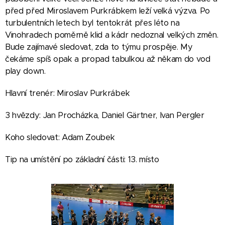
před před Miroslavem Purkrábkem leží velká výzva. Po
turbulentních letech byl tentokrát přes léto na
Vinohradech poměrně klid a kádr nedoznal velkých změn.
Bude zajímavé sledovat, zda to týmu prospěje. My
čekáme spíš opak a propad tabulkou až někam do vod
play down.
Hlavní trenér: Miroslav Purkrábek
3 hvězdy: Jan Procházka, Daniel Gärtner, Ivan Pergler
Koho sledovat: Adam Zoubek
Tip na umístění po základní části: 13. místo