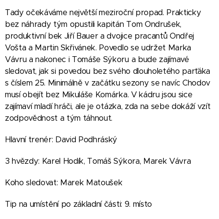
Tady očekáváme největší meziroční propad. Prakticky
bez náhrady tým opustili kapitán Tom Ondrušek,
produktivní bek Jiří Bauer a dvojice pracantů Ondřej
Vošta a Martin Skřivánek. Povedlo se udržet Marka
Vávru a nakonec i Tomáše Sýkoru a bude zajímavé
sledovat, jak si povedou bez svého dlouholetého parťáka
s číslem 25. Minimálně v začátku sezony se navíc Chodov
musí obejít bez Mikuláše Komárka. V kádru jsou sice
zajímaví mladí hráči, ale je otázka, zda na sebe dokáží vzít
zodpovědnost a tým táhnout.
Hlavní trenér: David Podhráský
3 hvězdy: Karel Hodík, Tomáš Sýkora, Marek Vávra
Koho sledovat: Marek Matoušek
Tip na umístění po základní části: 9. místo