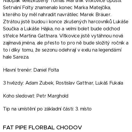
Naopak velezkušený Tomáš Martiník Vítkovice opustil.
Setrvání Folty znamenalo konec Marka Matejčíka,
kterého by měl nahradit navrátilec Marek Bräuer.
Ztrátou jistě budou i konce zkušených harcovníků Lukáše
Součka a Lukáše Hájka, no a velmi bolet bude odchod
střelce Martina Gattnara. Vítkovice jistě vytáhnou nová
zajímavá jména, ale přesto to pro ně bude složitý ročník a
to i díky tomu, že sezonu odehrají v exilu na legendární
hale Sareza.
Hlavní trenér: Daniel Folta
3 hvězdy: Adam Zubek, Rostislav Gattnar, Lukáš Fukala
Koho sledovat: Petr Marghold
Tip na umístění po základní části: 3. místo
FAT PIPE FLORBAL CHODOV