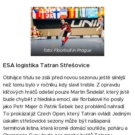
foto: Floorball in Prague
ESA logistika Tatran Střešovice
Obhájce titulu se zdá před novou sezonou ještě silnější
než tomu bylo v ročníku, kdy slavil treble. Z opravdu
klíčových hráčů odešel pouze Martin Šindelář, který jistě
bude chybět z hlediska emocí, ale florbalové ho posily
jako Petr Majer či Patrik Šebek bez problémů nahradí.
To prokázal již Czech Open, který Tatran ovládl. Jediným
úskalím střešovické sezony může být našlapaná
termínová listina, která kromě domácí soutěže, poháru a