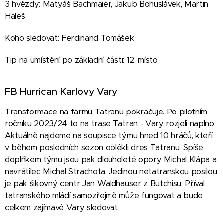
3 hvězdy: Matyáš Bachmaier, Jakub Bohuslávek, Martin
Haleš
Koho sledovat: Ferdinand Tomášek
Tip na umístění po základní části: 12. místo
FB Hurrican Karlovy Vary
Transformace na farmu Tatranu pokračuje. Po pilotním
ročníku 2023/24 to na trase Tatran - Vary rozjeli naplno.
Aktuálně najdeme na soupisce týmu hned 10 hráčů, kteří
v během posledních sezon oblékli dres Tatranu. Spíše
doplňkem týmu jsou pak dlouholeté opory Michal Klápa a
navrátilec Michal Strachota. Jedinou netatranskou posilou
je pak šikovný centr Jan Waldhauser z Butchisu. Příval
tatranského mládí samozřejmě může fungovat a bude
celkem zajímavé Vary sledovat.