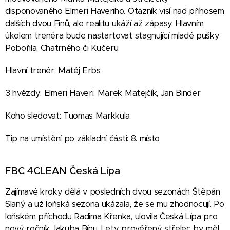
disponovaného Elmeri Haveriho. Otazník visí nad přínosem
dalších dvou Finů, ale realitu ukáží až zápasy. Hlavním
úkolem trenéra bude nastartovat stagnující mladé pušky
Pobořila, Chatrného či Kučeru.
Hlavní trenér: Matěj Erbs
3 hvězdy: Elmeri Haveri, Marek Matejčík, Jan Binder
Koho sledovat: Tuomas Markkula
Tip na umístění po základní části: 8. místo
FBC 4CLEAN Česká Lípa
Zajímavé kroky dělá v posledních dvou sezonách Štěpán
Slaný a už loňská sezona ukázala, že se mu zhodnocují. Po
loňském příchodu Radima Křenka, ulovila Česká Lípa pro
nový ročník Jakuba Bínu. Lety prověřený střelec by měl