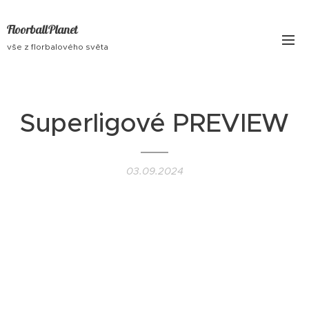
FloorballPlanet
vše z florbalového světa
Superligové PREVIEW
03.09.2024