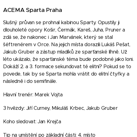
ACEMA Sparta Praha
Slušný průvan se prohnal kabinou Sparty. Opustily ji
dlouholeté opory Košir, Čermák, Kareš, Juha, Pruner a
zdá se, že nakonec i Jan Marvánek, který se stal
šéftrenérem v Orce. Na jejich místa dorazili Lukáš Pešat,
Jakub Gruber a zástup mladíků ze sparťanské líhně. Už
léto ukázalo, že sparťanské téma bude podobné jako loni.
Dokáží 2. a 3. formace sekundovat té elitní? Pokud se to
povede, tak by se Sparta mohla vrátit do elitní čtyřky a
následně i do semifinále.
Hlavní trenér: Marek Vojta
3 hvězdy: Jiří Curney, Mikuláš Krbec, Jakub Gruber
Koho sledovat: Jan Krejča
Tip na umístění po základní části: 4. místo