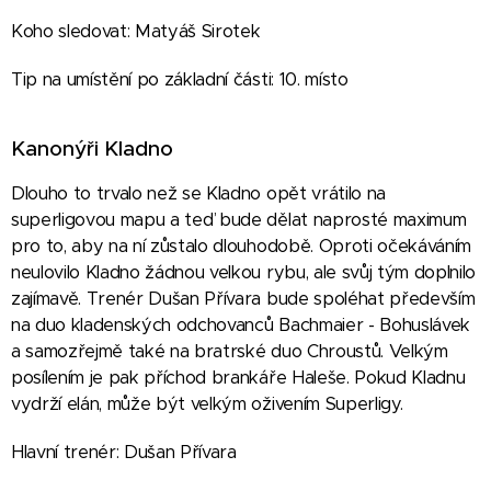
Koho sledovat: Matyáš Sirotek
Tip na umístění po základní části: 10. místo
Kanonýři Kladno
Dlouho to trvalo než se Kladno opět vrátilo na
superligovou mapu a teď bude dělat naprosté maximum
pro to, aby na ní zůstalo dlouhodobě. Oproti očekáváním
neulovilo Kladno žádnou velkou rybu, ale svůj tým doplnilo
zajímavě. Trenér Dušan Přívara bude spoléhat především
na duo kladenských odchovanců Bachmaier - Bohuslávek
a samozřejmě také na bratrské duo Chroustů. Velkým
posílením je pak příchod brankáře Haleše. Pokud Kladnu
vydrží elán, může být velkým oživením Superligy.
Hlavní trenér: Dušan Přívara