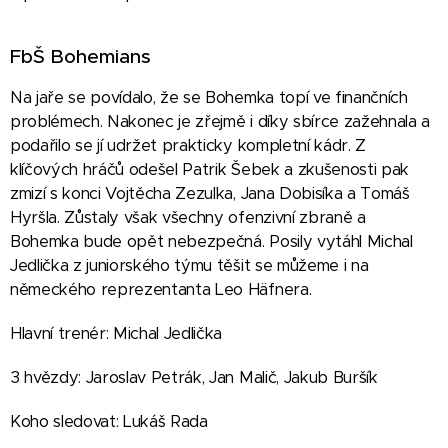
FbŠ Bohemians
Na jaře se povídalo, že se Bohemka topí ve finančních
problémech. Nakonec je zřejmě i díky sbírce zažehnala a
podařilo se jí udržet prakticky kompletní kádr. Z
klíčových hráčů odešel Patrik Šebek a zkušenosti pak
zmizí s konci Vojtěcha Zezulka, Jana Dobisíka a Tomáš
Hyršla. Zůstaly však všechny ofenzivní zbraně a
Bohemka bude opět nebezpečná. Posily vytáhl Michal
Jedlička z juniorského týmu těšit se můžeme i na
německého reprezentanta Leo Häfnera.
Hlavní trenér: Michal Jedlička
3 hvězdy: Jaroslav Petrák, Jan Malič, Jakub Buršík
Koho sledovat: Lukáš Rada