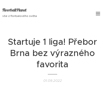
FloorballPlanet
vše z florbalového světa
Startuje 1 liga! Přebor
Brna bez výrazného
favorita
01.09.2022