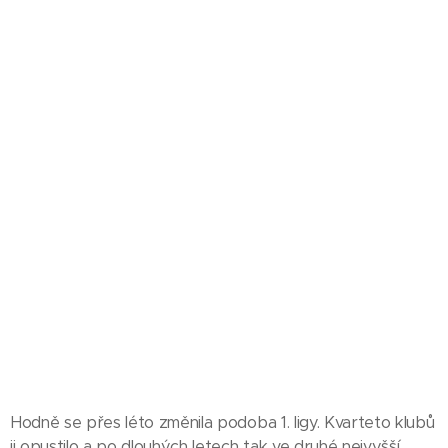
Hodně se přes léto změnila podoba 1. ligy. Kvarteto klubů
ji opustilo a po dlouhých letech tak ve druhé nejvyšší