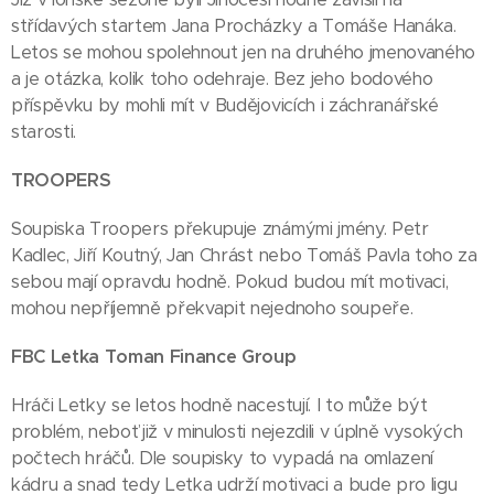
střídavých startem Jana Procházky a Tomáše Hanáka.
Letos se mohou spolehnout jen na druhého jmenovaného
a je otázka, kolik toho odehraje. Bez jeho bodového
příspěvku by mohli mít v Budějovicích i záchranářské
starosti.
TROOPERS
Soupiska Troopers překupuje známými jmény. Petr
Kadlec, Jiří Koutný, Jan Chrást nebo Tomáš Pavla toho za
sebou mají opravdu hodně. Pokud budou mít motivaci,
mohou nepříjemně překvapit nejednoho soupeře.
FBC Letka Toman Finance Group
Hráči Letky se letos hodně nacestují. I to může být
problém, neboť již v minulosti nejezdili v úplně vysokých
počtech hráčů. Dle soupisky to vypadá na omlazení
kádru a snad tedy Letka udrží motivaci a bude pro ligu