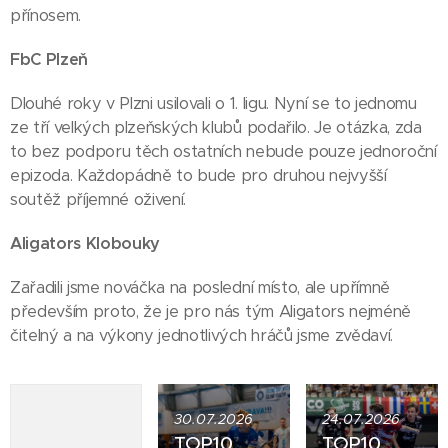
přínosem.
FbC Plzeň
Dlouhé roky v Plzni usilovali o 1. ligu. Nyní se to jednomu
ze tří velkých plzeňských klubů podařilo. Je otázka, zda
to bez podporu těch ostatních nebude pouze jednoroční
epizoda. Každopádně to bude pro druhou nejvyšší
soutěž příjemné oživení.
Aligators Klobouky
Zařadili jsme nováčka na poslední místo, ale upřímně
především proto, že je pro nás tým Aligators nejméně
čitelný a na výkony jednotlivých hráčů jsme zvědaví.
30.07.2026
24.07.2026
TOP10
TOP10