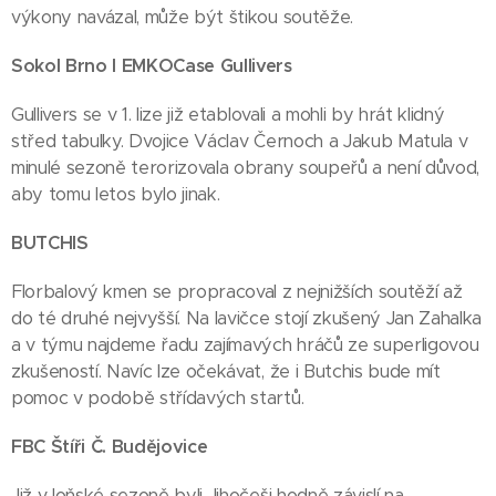
výkony navázal, může být štikou soutěže.
Sokol Brno I EMKOCase Gullivers
Gullivers se v 1. lize již etablovali a mohli by hrát klidný
střed tabulky. Dvojice Václav Černoch a Jakub Matula v
minulé sezoně terorizovala obrany soupeřů a není důvod,
aby tomu letos bylo jinak.
BUTCHIS
Florbalový kmen se propracoval z nejnižších soutěží až
do té druhé nejvyšší. Na lavičce stojí zkušený Jan Zahalka
a v týmu najdeme řadu zajímavých hráčů ze superligovou
zkušeností. Navíc lze očekávat, že i Butchis bude mít
pomoc v podobě střídavých startů.
FBC Štíři Č. Budějovice
Již v loňské sezoně byli Jihočeši hodně závislí na