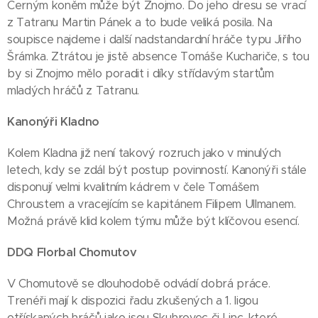
Černým koněm může být Znojmo. Do jeho dresu se vrací
z Tatranu Martin Pánek a to bude veliká posila. Na
soupisce najdeme i další nadstandardní hráče typu Jiřího
Šrámka. Ztrátou je jistě absence Tomáše Kuchariče, s tou
by si Znojmo mělo poradit i díky střídavým startům
mladých hráčů z Tatranu.
Kanonýři Kladno
Kolem Kladna již není takový rozruch jako v minulých
letech, kdy se zdál být postup povinností. Kanonýři stále
disponují velmi kvalitním kádrem v čele Tomášem
Chroustem a vracejícím se kapitánem Filipem Ullmanem.
Možná právě klid kolem týmu může být klíčovou esencí.
DDQ Florbal Chomutov
V Chomutově se dlouhodobě odvádí dobrá práce.
Trenéři mají k dispozici řadu zkušených a 1. ligou
otřískaných hráčů jako jsou Skuhrovec či Linc, které