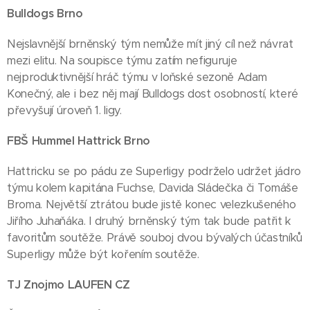
Bulldogs Brno
Nejslavnější brněnský tým nemůže mít jiný cíl než návrat
mezi elitu. Na soupisce týmu zatím nefiguruje
nejproduktivnější hráč týmu v loňské sezoně Adam
Konečný, ale i bez něj mají Bulldogs dost osobností, které
převyšují úroveň 1. ligy.
FBŠ Hummel Hattrick Brno
Hattricku se po pádu ze Superligy podrželo udržet jádro
týmu kolem kapitána Fuchse, Davida Sládečka či Tomáše
Broma. Největší ztrátou bude jistě konec velezkušeného
Jiřího Juhaňáka. I druhý brněnský tým tak bude patřit k
favoritům soutěže. Právě souboj dvou bývalých účastníků
Superligy může být kořením soutěže.
TJ Znojmo LAUFEN CZ