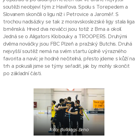
soutěži neobjeví tým z Havířova. Spolu s Torepedem a
Slovanem skončili o ligu níž i Petrovice a Jaroměř. S
trochou nadsázky se tak z moravskoslezské ligy stala liga
brněnská. Hned dva nováčci jsou totiž z Brna a okolí.
Jedná se o Aligators Klobouky a TROOPERS. Druhými
dvěma nováčky jsou FBC Plzeň a pražský Butchis. Druhá
nejvyšší soutěž nemá na svém startu úplně výrazného
favorita a navíc je hodně nečitelná, přesto jdeme s kůží na
trh a pokusili jsme se týmy seřadit, jak by mohly skončit
po základní části.
foto: Bulldogs Brno