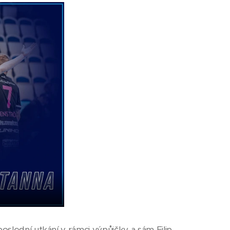
oslední utkání v rámci výpůjčky a sám Filip