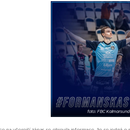
foto: FBC Kalmarsund
e na včerejší zápas se objevila informace, že se jedná o p