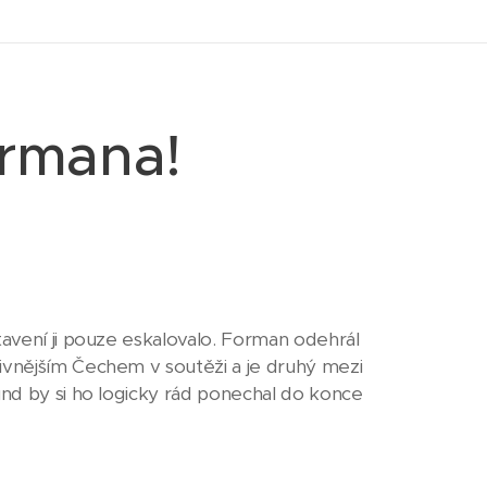
ormana!
tavení ji pouze eskalovalo. Forman odehrál
tivnějším Čechem v soutěži a je druhý mezi
und by si ho logicky rád ponechal do konce