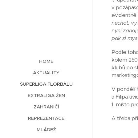
v pozápaso
evidentně n
nechat, vy
nyní zahaj
pak si mys
Podle toho
kolem 250.
HOME
klubů po s
AKTUALITY
marketingo
SUPERLIGA FLORBALU
V pondělí 
EXTRALIGA ŽEN
a Filipa u
1. místo pr
ZAHRANIČÍ
A třeba př
REPREZENTACE
MLÁDEŽ