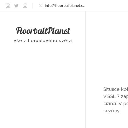
info@floorballplanet.cz
FloorballPlanet
vše z florbalového světa
Situace ko
v SSL 7 zá
cizinci. V
sezóny.