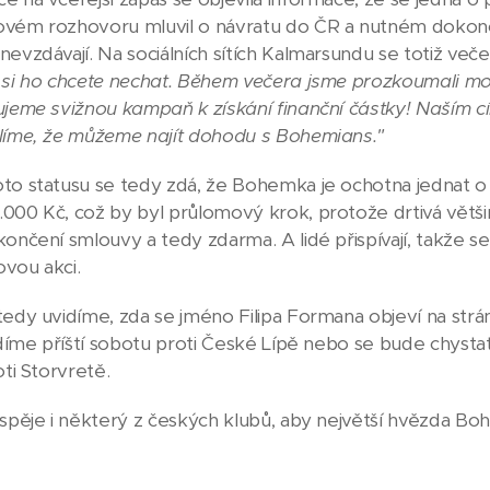
vém rozhovoru mluvil o návratu do ČR a nutném dokonče
evzdávají. Na sociálních sítích Kalmarsundu se totiž večer
 si ho chcete nechat. Během večera jsme prozkoumali mo
ujeme svižnou kampaň k získání finanční částky! Naším c
líme, že můžeme najít dohodu s Bohemians."
to statusu se tedy zdá, že Bohemka je ochotna jednat o
000 Kč, což by byl průlomový krok, protože drtivá větši
končení smlouvy a tedy zdarma. A lidé přispívají, takže s
vou akci.
tedy uvidíme, zda se jméno Filipa Formana objeví na str
vidíme příští sobotu proti České Lípě nebo se bude chysta
oti Storvretě.
ispěje i některý z českých klubů, aby největší hvězda Bohe