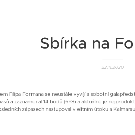
Sbírka na F
22.11.2020
lem Filipa Formana se neustále vyvíjí a sobotní galapředs
pasů a zaznamenal 14 bodů (6+8) a aktuálně je nejproduk
 posledních zápasech nastupoval v elitním útoku a Kalmars