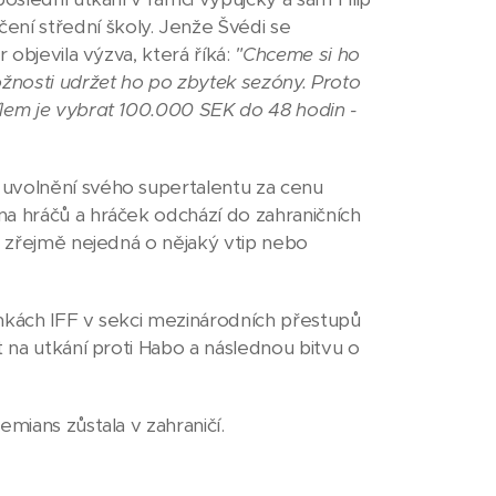
ní střední školy. Jenže Švédi se
 objevila výzva, která říká:
"Chceme si ho
žnosti udržet ho po zbytek sezóny. Proto
ílem je vybrat 100.000 SEK do 48 hodin -
 uvolnění svého supertalentu za cenu
na hráčů a hráček odchází do zahraničních
e zřejmě nejedná o nějaký vtip nebo
ánkách IFF v sekci mezinárodních přestupů
t na utkání proti Habo a následnou bitvu o
mians zůstala v zahraničí.