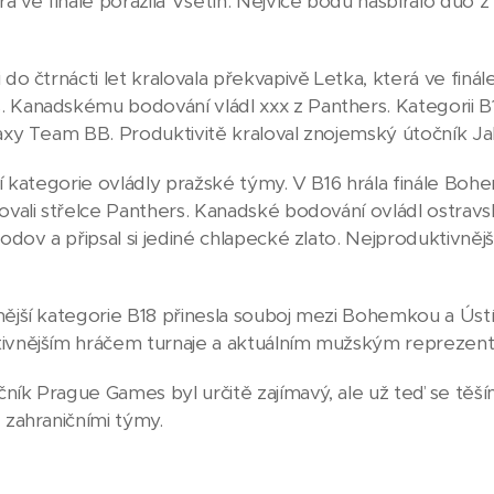
rá ve finále porazila Vsetín. Nejvíce bodů nasbíralo duo 
 do čtrnácti let kralovala překvapivě Letka, která ve finál
 Kanadskému bodování vládl xxx z Panthers. Kategorii B15 
laxy Team BB. Produktivitě kraloval znojemský útočník Ja
ší kategorie ovládly pražské týmy. V B16 hrála finále Bohe
lovali střelce Panthers. Kanadské bodování ovládl ostravs
hodov a připsal si jediné chlapecké zlato. Nejproduktivně
nější kategorie B18 přinesla souboj mezi Bohemkou a Ús
tivnějším hráčem turnaje a aktuálním mužským repreze
ročník Prague Games byl určitě zajímavý, ale už teď se těš
 zahraničními týmy.