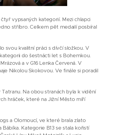
e
čtyř vypsaných kategorií. Mezi chlapci
edno stříbro. Celkem pět medailí posbíral
svou kvalitní práci s dívčí složkou. V
kategorii do šestnácti let s Bohemkou.
 Mrázová a v G16 Lenka Červená. V
aje Nikolou Skokovou. Ve finále si poradil
y Tatranu. Na obou stranách byla k vidění
h hráček, které na Jižní Město míří
ogs a Olomoucí, ve které brala zlato
Bábíka. Kategorie B13 se stala kořistí