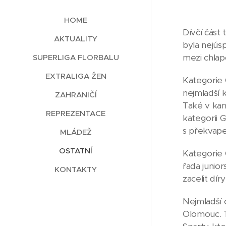
HOME
Dívčí část
AKTUALITY
byla nejús
mezi chlapc
SUPERLIGA FLORBALU
EXTRALIGA ŽEN
Kategorie 
nejmladší 
ZAHRANIČÍ
Také v kan
REPREZENTACE
kategorii 
s překvape
MLÁDEŽ
OSTATNÍ
Kategorie 
řada junio
KONTAKTY
zacelit dí
Nejmladší 
Olomouc. T