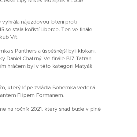
z České Lípy Mikeš Motejzlík a Lucie
e vyhrála nájezdovou loterii proti
se stala kořistí Liberce. Ten ve finále
kub Vít.
mka s Panthers a úspěšnější byli klokani,
ký Daniel Chatrný. Ve finále B17 Tatran
jším hráčem byl v této kategorii Matyáš
tím, který lépe zvládla Bohemka vedená
ntantem Filipem Formanem.
íme na ročník 2021, který snad bude v plné