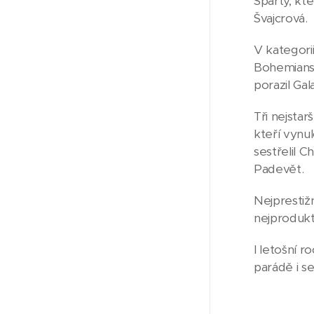
Sparty, kte
Švajcrová.
V kategorii
Bohemians.
porazil Ga
Tři nejstar
kteří vynu
sestřelil C
Padevět.
Nejprestiž
nejproduk
I letošní 
parádě i se