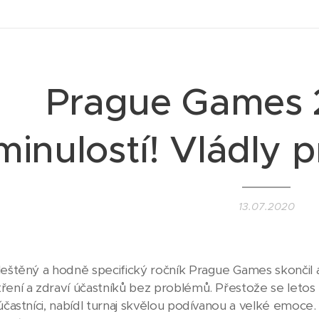
Prague Games 
minulostí! Vládly p
13.07.2020
leštěný a hodně specifický ročník Prague Games skončil a 
ření a zdraví účastníků bez problémů. Přestože se letos n
 účastníci, nabídl turnaj skvělou podívanou a velké emoc