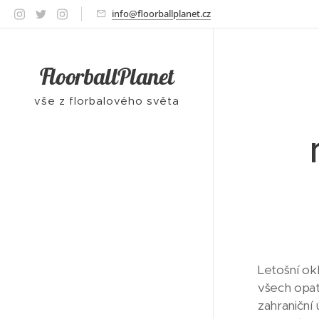
info@floorballplanet.cz
FloorballPlanet
vše z florbalového světa
Letošní ok
všech opat
zahraniční