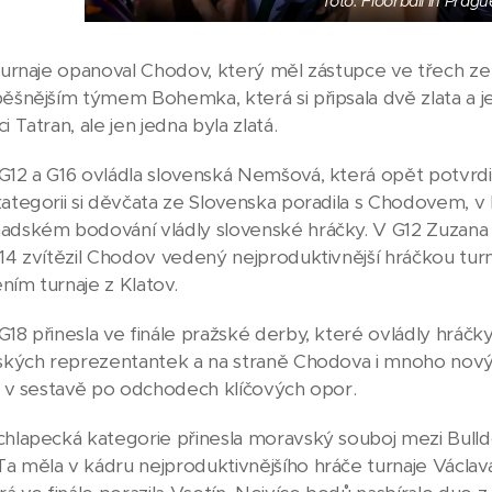
foto: Floorball in Pragu
 turnaje opanoval Chodov, který měl zástupce ve třech ze 
pěšnějším týmem Bohemka, která si připsala dvě zlata a j
i Tatran, ale jen jedna byla zlatá.
G12 a G16 ovládla slovenská Nemšová, která opět potvrdilo 
kategorii si děvčata ze Slovenska poradila s Chodovem, v 
adském bodování vládly slovenské hráčky. V G12 Zuzana
G14 zvítězil Chodov vedený nejproduktivnější hráčkou turn
ním turnaje z Klatov.
G18 přinesla ve finále pražské derby, které ovládly hráčk
rských reprezentantek a na straně Chodova i mnoho novýc
ry v sestavě po odchodech klíčových opor.
chlapecká kategorie přinesla moravský souboj mezi Bulld
a měla v kádru nejproduktivnějšího hráče turnaje Václava 