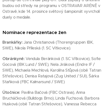
budou od středy na programu v OSTRAVAR ARÉNĚ v
Ostravě, kde 14. prosince světový šampionát vyvrcholí
duely o medaile.
Nominace reprezentace žen
Brankářky:
Jana Christianová (Thorengruppen IBK,
SWE), Nikola Příleská (1. SC Vítkovice).
Obránkyně:
Vendula Beránková (1. SC Vítkovice), Sofie
Gocová (IBK Lund / SWE), Nela Jiráková (Endre IF /
SWE), Michaela Mechlová, Karolína Stůjová (obě Tatran
Střešovice), Denisa Ratajová (Zug United / SUI), Šárka
Staňková (FBC Kalmarsund / SWE)
Útočnice:
Pavlína Bačová (FBC Ostrava), Anna
Brucháčková (Bulldogs Brno), Linda Fuchsová, Barbora
Husková (obě Tatran Střešovice), Vanessa Rebecca