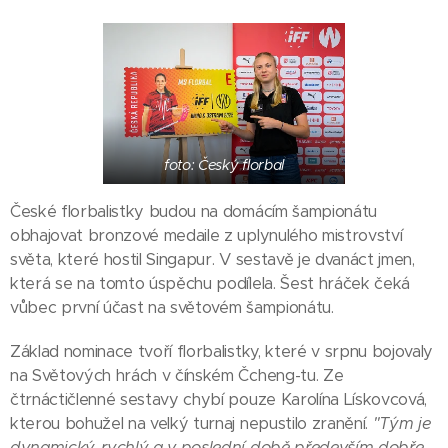
foto: Český florbal
České florbalistky budou na domácím šampionátu
obhajovat bronzové medaile z uplynulého mistrovství
světa, které hostil Singapur. V sestavě je dvanáct jmen,
která se na tomto úspěchu podílela. Šest hráček čeká
vůbec první účast na světovém šampionátu.
Základ nominace tvoří florbalistky, které v srpnu bojovaly
na Světových hrách v čínském Čcheng-tu. Ze
čtrnáctičlenné sestavy chybí pouze Karolína Lískovcová,
kterou bohužel na velký turnaj nepustilo zranění.
"Tým je
dynamický, rychlý a v poslední době především dobře