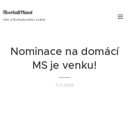
FloorballPlanet
vše z florbalového světa
Nominace na domácí
MS je venku!
11.11.2025