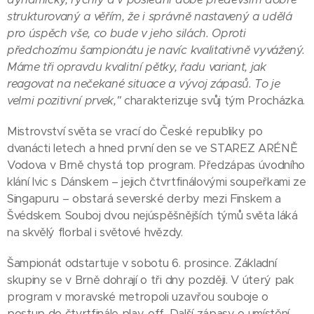
strukturovaný a věřím, že i správně nastavený a udělá
pro úspěch vše, co bude v jeho silách. Oproti
předchozímu šampionátu je navíc kvalitativně vyvážený.
Máme tři opravdu kvalitní pětky, řadu variant, jak
reagovat na nečekané situace a vývoj zápasů. To je
velmi pozitivní prvek,"
charakterizuje svůj tým Procházka.
Mistrovství světa se vrací do České republiky po
dvanácti letech a hned první den se ve STAREZ ARÉNĚ
Vodova v Brně chystá top program. Předzápas úvodního
klání lvic s Dánskem – jejich čtvrtfinálovými soupeřkami ze
Singapuru – obstará severské derby mezi Finskem a
Švédskem. Souboj dvou nejúspěšnějších týmů světa láká
na skvělý florbal i světové hvězdy.
Šampionát odstartuje v sobotu 6. prosince. Základní
skupiny se v Brně dohrají o tři dny později. V úterý pak
program v moravské metropoli uzavřou souboje o
postup do čtvrtfinále play-off. Další zápasy o umístění