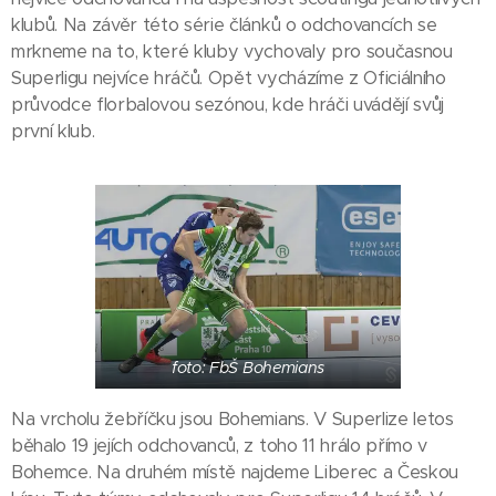
klubů. Na závěr této série článků o odchovancích se
mrkneme na to, které kluby vychovaly pro současnou
Superligu nejvíce hráčů. Opět vycházíme z Oficiálního
průvodce florbalovou sezónou, kde hráči uvádějí svůj
první klub.
foto: FbŠ Bohemians
Na vrcholu žebříčku jsou Bohemians. V Superlize letos
běhalo 19 jejích odchovanců, z toho 11 hrálo přímo v
Bohemce. Na druhém místě najdeme Liberec a Českou