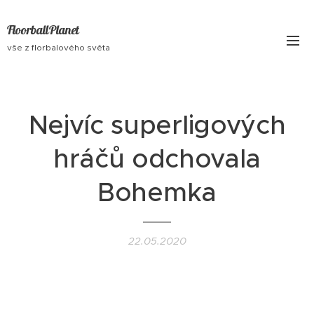
FloorballPlanet
vše z florbalového světa
Nejvíc superligových
hráčů odchovala
Bohemka
22.05.2020