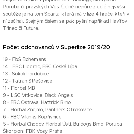
Poruba či pražských Vos. Úplně nejhůře z celé nejvyšší
soutěže je na tom Sparta, která má v lize 4 hráče, kteří v
ní začínali. Stejným číslem se pak pyšní například Havířov,
Třinec či Future.
Počet odchovanců v Superlize 2019/20
19 - FbŠ Bohemians
14 - FBC Liberec, FBC Česká Lípa
13 - Sokoli Pardubice
12 - Tatran Střešovice
11 - Florbal MB
9 - 1. SC Vítkovice, Black Angels
8 - FBC Ostrava, Hattrick Brno
7 - Florbal Znojmo, Panthers Otrokovice
6 - FBC Vikings Kopřivnice
5 - Florbal Chodov, Florbal Ústí, Bulldogs Brno, Poruba
20.06.2026
07.05.2026
Škorpioni, FBK Vosy Praha