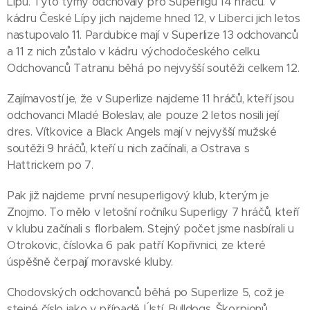
Lípu. Tyto týmy odchovaly pro Superligu 14 hráčů. V
kádru České Lípy jich najdeme hned 12, v Liberci jich letos
nastupovalo 11. Pardubice mají v Superlize 13 odchovanců
a 11 z nich zůstalo v kádru východočeského celku.
Odchovanců Tatranu běhá po nejvyšší soutěži celkem 12.
Zajímavostí je, že v Superlize najdeme 11 hráčů, kteří jsou
odchovanci Mladé Boleslav, ale pouze 2 letos nosili její
dres. Vítkovice a Black Angels mají v nejvyšší mužské
soutěži 9 hráčů, kteří u nich začínali, a Ostrava s
Hattrickem po 7.
Pak již najdeme první nesuperligový klub, kterým je
Znojmo. To mělo v letošní ročníku Superligy 7 hráčů, kteří
v klubu začínali s florbalem. Stejný počet jsme nasbírali u
Otrokovic, číslovka 6 pak patří Kopřivnici, ze které
úspěšně čerpají moravské kluby.
Chodovských odchovanců běhá po Superlize 5, což je
stejné číslo jako v případě Ústí, Bulldogs, Škorpionů