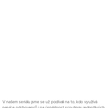
V našem seriálu jsme se už podívali na to, kdo využívá
nejvíce odchovanců i na úspěšnost scoutingu jednotlivých