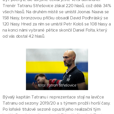
Trenér Tatranu Střešovice získal 220 hlasů, což dělá 34%
všech hlasů. Na druhém místě se umístil Joonas Naava se
158 hlasy, bronzovou příčku obsadil David Podhráský se
120 hlasy. Hned za ním se umístil Petr Kološ se 108 hlasy a
na konci námi vybrané pětice skončil Daniel Folta, který
od vás dostal 42 hlasů.
foto: Tatran Střešovice
Bývalý kapitán Tatranu i reprezentace stojí na lavičce
Tatranu od sezony 2019/20 a s týmem prožil i horší časy.
Po loňské titulové sezoně opustil jeho realizační tým