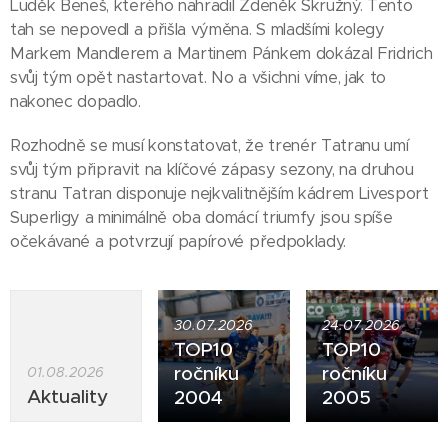
Luděk Beneš, kterého nahradil Zdeněk Skružný. Tento
tah se nepovedl a přišla výměna. S mladšími kolegy
Markem Mandlerem a Martinem Pánkem dokázal Fridrich
svůj tým opět nastartovat. No a všichni víme, jak to
nakonec dopadlo.
Rozhodně se musí konstatovat, že trenér Tatranu umí
svůj tým připravit na klíčové zápasy sezony, na druhou
stranu Tatran disponuje nejkvalitnějším kádrem Livesport
Superligy a minimálně oba domácí triumfy jsou spíše
očekávané a potvrzují papírové předpoklady.
30.07.2026
24.07.2026
TOP10
TOP10
ročníku
ročníku
01.08.2026
Aktuality
2004
2005