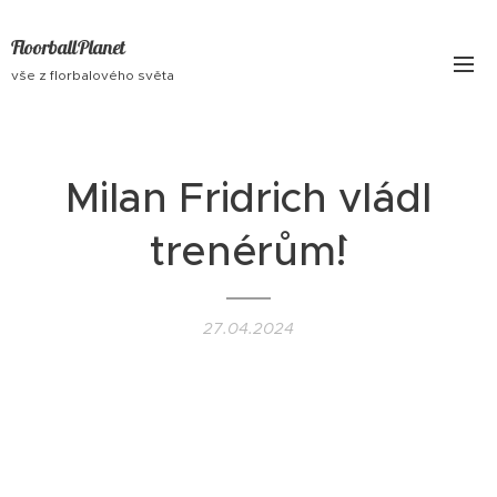
FloorballPlanet
vše z florbalového světa
Milan Fridrich vládl
trenérům`!
27.04.2024