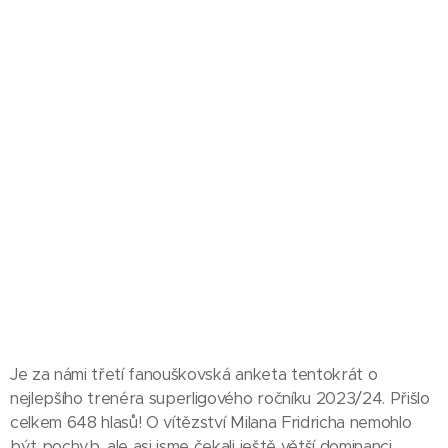
Je za námi třetí fanouškovská anketa tentokrát o
nejlepšího trenéra superligového ročníku 2023/24. Přišlo
celkem 648 hlasů! O vítězství Milana Fridricha nemohlo
být pochyb, ale asi jsme čekali ještě větší dominanci.