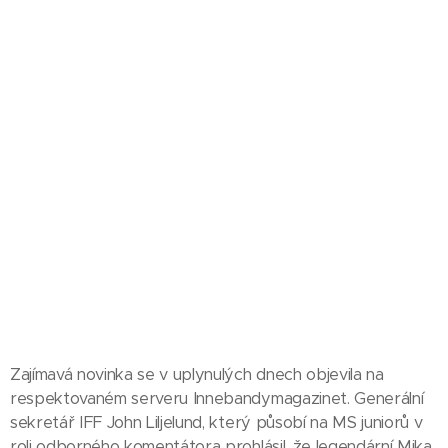
Zajímavá novinka se v uplynulých dnech objevila na
respektovaném serveru Innebandymagazinet. Generální
sekretář IFF John Liljelund, který působí na MS juniorů v
roli odborného komentátora prohlásil, že legendární Mika