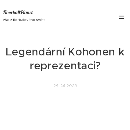
FloorballPlanet
vše z florbalového světa
Legendární Kohonen k
reprezentaci?
28.04.2023