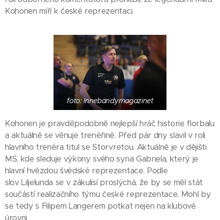
Kohonen míří k české reprezentaci.
foto: Innebandymagazinet
Kohonen je pravděpodobně nejlepší hráč historie florbalu
a aktuálně se věnuje trenéřině. Před pár dny slavil v roli
hlavního trenéra titul se Storvretou. Aktuálně je v dějišti
MS, kde sleduje výkony svého syna Gabriela, který je
hlavní hvězdou švédské reprezentace. Podle
slov Liljelunda se v zákulisí proslýchá, že by se měl stát
součástí realizačního týmu české reprezentace. Mohl by
se tedy s Filipem Langerem potkat nejen na klubové
úrovni.