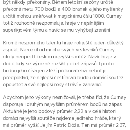
být někdy překonány. Během letošní sezóny určitě
překoná metu 700 bodů a 400 branek a jeho myšlenky
určitě mohou směřovat k magickému číslu 1000. Curney
totiž rozhodně nezpomaluje, hraje v nejsilnějším
superligovém týmu a navíc se mu vyhýbají zranění.
Kromě nesporného talentu hraje roli ještě jeden důležitý
aspekt. Narozdíl od mnoha svých vrstevníků Curney
nikdy neopustil českou nejvyšší soutěž. Navíc hraje v
době, kdy se výrazně rozšířil počet zápasů. I proto
budou jeho čísla jen ztěží překonatelná, neboť je
předpoklad, že nejlepší čeští hráči budou domácí soutěž
opouštět a své nejlepší roky stráví v zahraničí.
Abychom jeho výkony nesnižovali, je třeba říci, že Curney
disponuje i druhým nejvyšším průměrem bodů na zápas.
Aktuálně je jeho bodový průměr 2,22 a v celé historii
domácí nejvyšší soutěže najdeme jediného hráče, který
má průměr vyšší. Je jím Patrik Dóža. Ten má průměr 2,37,