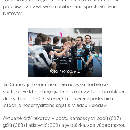
přezdívá, nahrával svému oblíbenému spoluhráči Janu
Natovovi.
foto: Florbal MB
Jiří Curney je fenoménem naší nejvyšší florbalové
soutěže, ve které hraje již 15. sezónu. Za tu dobu oblékal
dresy Třince, FBC Ostrava, Chodova a v posledních
letech je neodmyslitelně spjat s Mladou Boleslaví.
Aktuálně drží rekordy v počtu kanadských bodů (697),
gólů (388) i asistencí (309) a je otázka, zda vůbec mohou