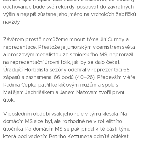
odchovanec bude své rekordy posouvat do závratných
výšin a nejspíš zůstane jeho jméno na vrcholcích žebříčků
navždy.
Závěrem prostě nemůžeme minout téma Jiří Curney a
reprezentace. Přestože je juniorským vicemistrem světa
a bronzovým medailistou ze seniorského MS, neprorazil
na reprezentační úrovni tolik, jak by se dalo čekat.
Úřadující Florbalista sezóny odehrál v reprezentaci 65
zápasů a zaznamenal 66 bodů (40+26). Především v éře
Radima Cepka patřil ke klíčovým mužům a spolu s
Matějem Jednrišákem a Janem Natovem tvořil první
útok.
V posledním období však jeho role v týmu klesala. Na
domácím MS sice byl, ale rozhodně ne v roli elitního
útočníka. Po domácím MS se pak přidal k té části týmu,
která pod vedením Petriho Kettunena odmítá oblékat