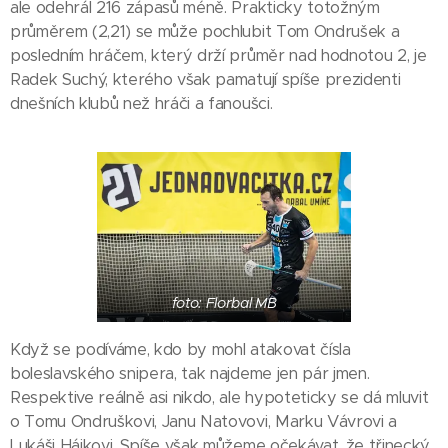
ale odehrál 216 zápasů méně. Prakticky totožným
průměrem (2,21) se může pochlubit Tom Ondrušek a
posledním hráčem, který drží průměr nad hodnotou 2, je
Radek Suchý, kterého však pamatují spíše prezidenti
dnešních klubů než hráči a fanoušci.
foto: Florbal MB
Když se podíváme, kdo by mohl atakovat čísla
boleslavského snipera, tak najdeme jen pár jmen.
Respektive reálně asi nikdo, ale hypoteticky se dá mluvit
o Tomu Ondruškovi, Janu Natovovi, Marku Vávrovi a
Lukáši Hájkovi. Spíše však můžeme očekávat, že třinecký