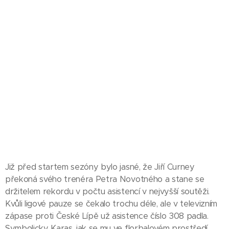
Již před startem sezóny bylo jasné, že Jiří Curney
překoná svého trenéra Petra Novotného a stane se
držitelem rekordu v počtu asistencí v nejvyšší soutěži.
Kvůli ligové pauze se čekalo trochu déle, ale v televizním
zápase proti České Lípě už asistence číslo 308 padla.
Symbolicky Karas, jak se mu ve florbalovém prostředí