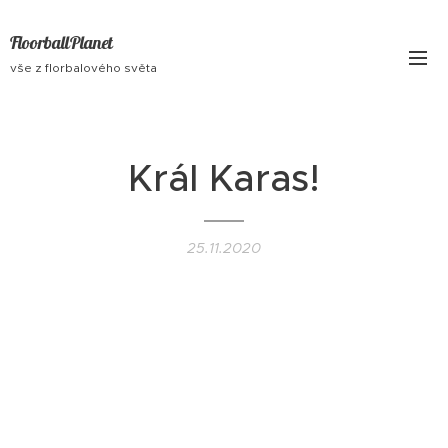
FloorballPlanet
vše z florbalového světa
Král Karas!
25.11.2020