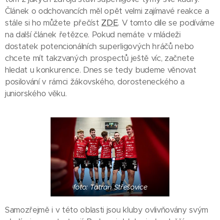
Článek o odchovancích měl opět velmi zajímavé reakce a
stále si ho můžete přečíst
ZDE
. V tomto díle se podíváme
na další článek řetězce. Pokud nemáte v mládeži
dostatek potencionálních superligových hráčů nebo
chcete mít takzvaných prospectů ještě víc, začnete
hledat u konkurence. Dnes se tedy budeme věnovat
posilování v rámci žákovského, dorosteneckého a
juniorského věku.
foto: Tatran Střešovice
Samozřejmě i v této oblasti jsou kluby ovlivňovány svým