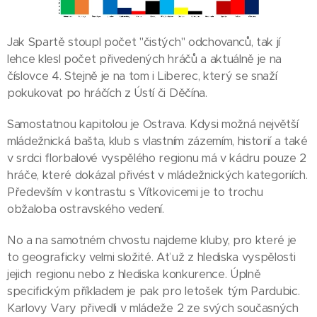
Jak Spartě stoupl počet "čistých" odchovanců, tak jí
lehce klesl počet přivedených hráčů a aktuálně je na
číslovce 4. Stejně je na tom i Liberec, který se snaží
pokukovat po hráčích z Ústí či Děčína.
Samostatnou kapitolou je Ostrava. Kdysi možná největší
mládežnická bašta, klub s vlastním zázemím, historií a také
v srdci florbalové vyspělého regionu má v kádru pouze 2
hráče, které dokázal přivést v mládežnických kategoriích.
Především v kontrastu s Vítkovicemi je to trochu
obžaloba ostravského vedení.
No a na samotném chvostu najdeme kluby, pro které je
to geograficky velmi složité. Ať už z hlediska vyspělosti
jejich regionu nebo z hlediska konkurence. Úplně
specifickým příkladem je pak pro letošek tým Pardubic.
Karlovy Vary přivedli v mládeže 2 ze svých současných