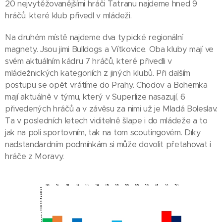
20 nejvytěžovanějšími hráči Tatranu najdeme hned 9
hráčů, které klub přivedl v mládeži.
Na druhém místě najdeme dva typické regionální
magnety. Jsou jimi Bulldogs a Vítkovice. Oba kluby mají ve
svém aktuálním kádru 7 hráčů, které přivedli v
mládežnických kategoriích z jiných klubů. Při dalším
postupu se opět vrátíme do Prahy. Chodov a Bohemka
mají aktuálně v týmu, který v Superlize nasazují, 6
přivedených hráčů a v závěsu za nimi už je Mladá Boleslav.
Ta v posledních letech viditelně šlape i do mládeže a to
jak na poli sportovním, tak na tom scoutingovém. Díky
nadstandardním podmínkám si může dovolit přetahovat i
hráče z Moravy.