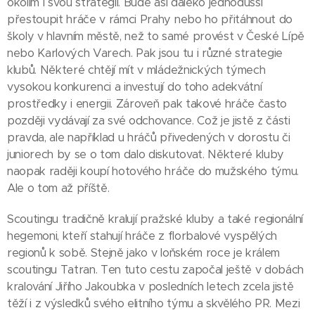
okolím i svou strategií. Bude asi daleko jednodušší
přestoupit hráče v rámci Prahy nebo ho přitáhnout do
školy v hlavním městě, než to samé provést v České Lípě
nebo Karlových Varech. Pak jsou tu i různé strategie
klubů. Některé chtějí mít v mládežnických týmech
vysokou konkurenci a investují do toho adekvátní
prostředky i energii. Zároveň pak takové hráče často
později vydávají za své odchovance. Což je jistě z části
pravda, ale například u hráčů přivedených v dorostu či
juniorech by se o tom dalo diskutovat. Některé kluby
naopak raději koupí hotového hráče do mužského týmu.
Ale o tom až příště.
Scoutingu tradičně kralují pražské kluby a také regionální
hegemoni, kteří stahují hráče z florbalové vyspělých
regionů k sobě. Stejně jako v loňském roce je králem
scoutingu Tatran. Ten tuto cestu započal ještě v dobách
kralování Jiřího Jakoubka v posledních letech zcela jistě
těží i z výsledků svého elitního týmu a skvělého PR. Mezi