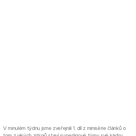
V minulém týdnu jsme zveřejnili 1. díl z minisérie článků o
tom z jakých zdrojů staví superligové týmy své kádry.