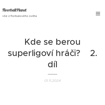
FloorballPlanet
vše z florbalového světa
Kde se berou
superligoví hráči? 2.
díl
01.11.2024