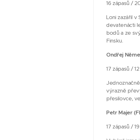
16 zápasů / 20
Loni zazářil v
devatenácti l
bodů a ze svý
Finsku.
Ondřej Němeč
17 zápasů / 12 
Jednoznačně n
výrazně převyš
přesilovce, v
Petr Majer (F
17 zápasů / 19