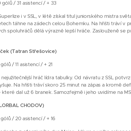
 gólů / 31 asistencí / + 33
 Superlize i v SSL, v létě získal titul juniorského mistra 
etech táhne na zádech celou Bohemku. Na hřišti tráví v 
ch spoluhráčů dělá výrazně lepší hráče. Zaslouženě se p
ek (Tatran Střešovice)
gólů / 11 asistencí / + 21
ejužitečnější hráč lídra tabulky. Od návratu z SSL potv
uje. Na hřišti tráví skoro 25 minut na zápas a kromě defen
e které dal už 6 branek. Samozřejmě i jeho uvidíme na MS
LORBAL CHODOV)
 gólů / 20 asistencí / + 16