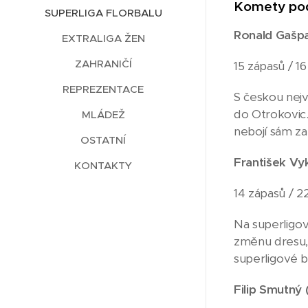
Komety po
SUPERLIGA FLORBALU
Ronald Gašpa
EXTRALIGA ŽEN
ZAHRANIČÍ
15 zápasů / 16 
REPREZENTACE
S českou nejv
do Otrokovic.
MLÁDEŽ
nebojí sám za
OSTATNÍ
František V
KONTAKTY
14 zápasů / 22
Na superligov
změnu dresu, 
superligové b
Filip Smutný 