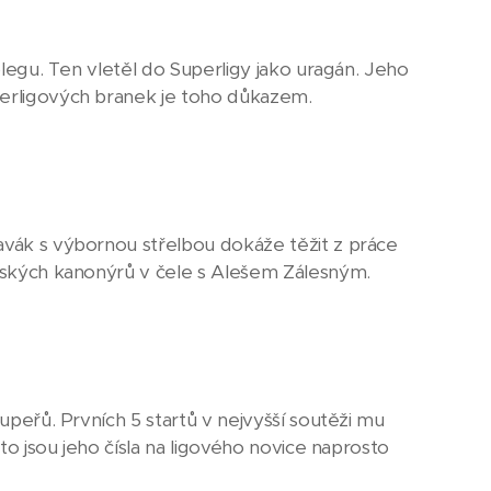
kolegu. Ten vletěl do Superligy jako uragán. Jeho
perligových branek je toho důkazem.
ravák s výbornou střelbou dokáže těžit z práce
avských kanonýrů v čele s Alešem Zálesným.
oupeřů. Prvních 5 startů v nejvyšší soutěži mu
sto jsou jeho čísla na ligového novice naprosto