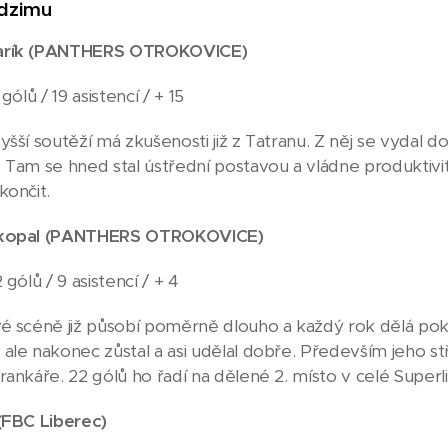
dzimu
rí
k (PANTHERS OTROKOVICE
)
gólů / 19 asistencí / + 15
yšší soutěží má zkušenosti již z Tatranu. Z něj se vydal 
 Tam se hned stal ústřední postavou a vládne produktivit
končit.
ykopal (PANTHERS OTROKOVICE)
 gólů / 9 asistencí / + 4
é scéně již působí poměrně dlouho a každý rok dělá pok
ale nakonec zůstal a asi udělal dobře. Především jeho s
rankáře. 22 gólů ho řadí na dělené 2. místo v celé Superli
(F
BC Liberec)