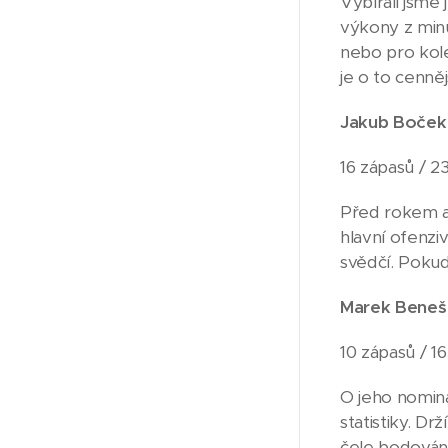
Vybírali jsme
výkony z minu
nebo pro kole
je o to cennějš
Jakub Boček 
16 zápasů / 23
Před rokem a 
hlavní ofenzi
svědčí. Pokud 
Marek Beneš 
10 zápasů / 16
O jeho nomina
statistiky. D
čele bodován