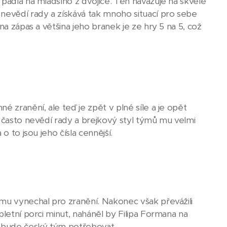
 padla na mladšího z dvojice. Ten navazuje na skvělé
evědí rady a získává tak mnoho situací pro sebe
na zápas a většina jeho branek je ze hry 5 na 5, což
é zranění, ale teď je zpět v plné síle a je opět
i často nevědí rady a brejkový styl týmů mu velmi
o to jsou jeho čísla cennější.
imu vynechal pro zranění. Nakonec však převážili
pletní porci minut, naháněl by Filipa Formana na
i bude český tým potřebovat.