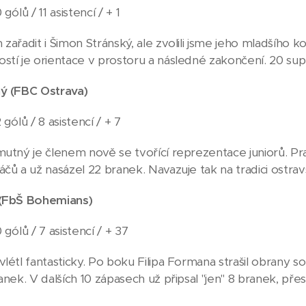
gólů / 11 asistencí / + 1
 zařadit i Šimon Stránský, ale zvolili jsme jeho mladšího 
stí je orientace v prostoru a následné zakončení. 20 su
ný
(FBC Ostrava
)
 gólů / 8 asistencí / + 7
mutný je členem nově se tvořící reprezentace juniorů. P
áčů a už nasázel 22 branek. Navazuje tak na tradici ostr
 (FbŠ Bohemians)
 gólů / 7 asistencí / + 37
vlétl fantasticky. Po boku Filipa Formana strašil obrany s
anek. V dalších 10 zápasech už připsal "jen" 8 branek, pře