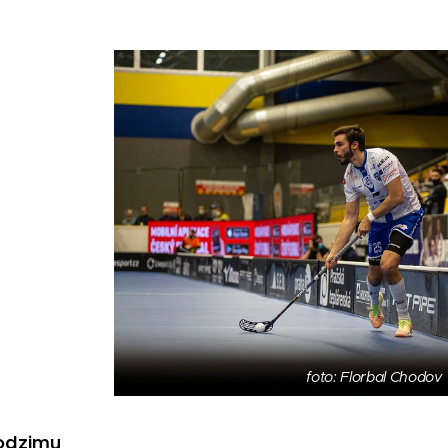
foto: Florbal Chodov
odzimu