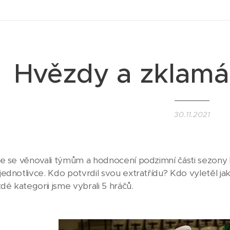
Hvězdy a zklamá
30.11.2021
e se věnovali týmům a hodnocení podzimní části sezony L
ednotlivce. Kdo potvrdil svou extratřídu? Kdo vyletěl ja
dé kategorii jsme vybrali 5 hráčů.