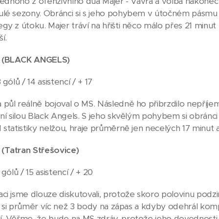
 jednoho z ofenzivního dua Majer - Vávra a volba nakonec
lé sezony. Obránci si s jeho pohybem v útočném pásmu n
gy z útoku. Majer tráví na hřišti něco málo přes 21 minut 
í.
(
BLACK ANGELS)
 gólů / 14 asistencí / + 17
půl reálně bojoval o MS. Následně ho přibrzdilo nepříjemn
vní silou Black Angels. S jeho skvělým pohybem si obránc
statistiky nelžou, hraje průměrně jen necelých 17 minut a 
(Tatran Střešovice)
 gólů / 15 asistencí / + 20
ci jsme dlouze diskutovali, protože skoro polovinu podz
rží si průměr víc než 3 body na zápas a kdyby odehrál kom
í. Věřme, že bude na MS zdráv, protože jeho dovednost