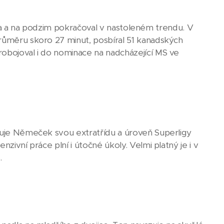
světa a na podzim pokračoval v nastoleném trendu. V
průměru skoro 27 minut, posbíral 51 kanadských
robojoval i do nominace na nadcházející MS ve
rzuje Němeček svou extratřídu a úroveň Superligy
zivní práce plní i útočné úkoly. Velmi platný je i v
.