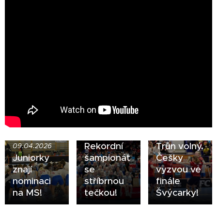
15.12.2025
13.12.2025
Rekordní
Trůn volný.
09.04.2026
Juniorky
šampionát
Češky
znají
se
vyzvou ve
nominaci
stříbrnou
finále
na MS!
tečkou!
Švýcarky!