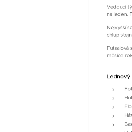
Vedoucí tý
na leden. 
Nejvyšší so
chlup stejn
Futsalová 
měsíce rok
Lednový 
Fot
Hok
Flo
Ház
Bas