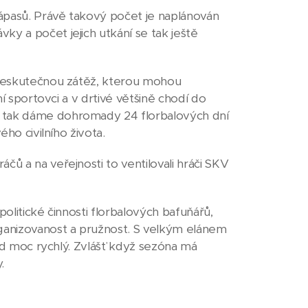
zápasů. Právě takový počet je naplánován
ky a počet jejich utkání se tak ještě
e neskutečnou zátěž, kterou mohou
ní sportovci a v drtivé většině chodí do
, tak dáme dohromady 24 florbalových dní
ého civilního života.
čů a na veřejnosti to ventilovali hráči SKV
olitické činnosti florbalových bafuňářů,
rganizovanost a pružnost. S velkým elánem
spád moc rychlý. Zvlášť když sezóna má
.