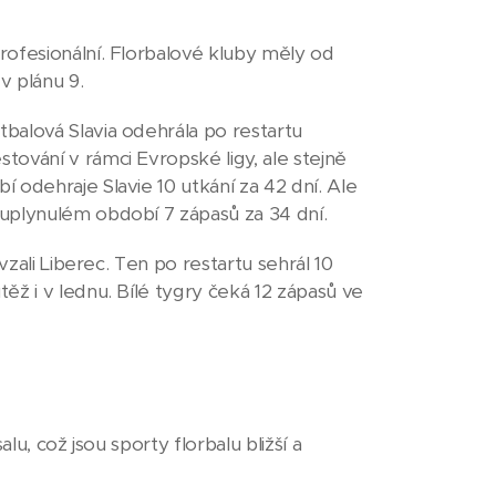
rofesionální. Florbalové kluby měly od
v plánu 9.
balová Slavia odehrála po restartu
ování v rámci Evropské ligy, ale stejně
 odehraje Slavie 10 utkání za 42 dní. Ale
uplynulém období 7 zápasů za 34 dní.
vzali Liberec. Ten po restartu sehrál 10
ěž i v lednu. Bílé tygry čeká 12 zápasů ve
lu, což jsou sporty florbalu bližší a